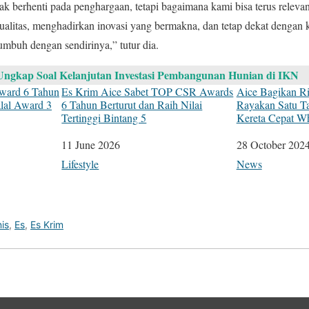
dak berhenti pada penghargaan, tetapi bagaimana kami bisa terus relev
ualitas, menghadirkan inovasi yang bermakna, dan tetap dekat dengan
umbuh dengan sendirinya,” tutur dia.
ngkap Soal Kelanjutan Investasi Pembangunan Hunian di IKN
Award 6 Tahun
Es Krim Aice Sabet TOP CSR Awards
Aice Bagikan Ri
alal Award 3
6 Tahun Berturut dan Raih Nilai
Rayakan Satu T
Tertinggi Bintang 5
Kereta Cepat W
Date
11 June 2026
Date
28 October 202
In relation to
Lifestyle
In relation to
News
nis
,
Es
,
Es Krim