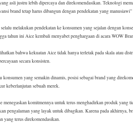
ang asli justru lebih dipercaya dan direkomendasikan. Teknologi 
elevansi brand tetap harus dibangun dengan pendekatan yang manusiawi”
ten selalu melakukan pendekatan ke konsumen yang sejalan dengan kons
ingga tahun ini Aice kembali menyabet penghargaan di acara WOW Bra
ihatkan bahwa kekuatan Aice tidak hanya terletak pada skala atau distri
rcayaan secara konsisten.
ku konsumen yang semakin dinamis, posisi sebagai brand yang direkom
kur keberlanjutan sebuah merek.
ice menegaskan komitmennya untuk terus menghadirkan produk yang ti
kan pengalaman yang layak untuk dibagikan. Karena pada akhirnya, b
an yang terus direkomendasikan.