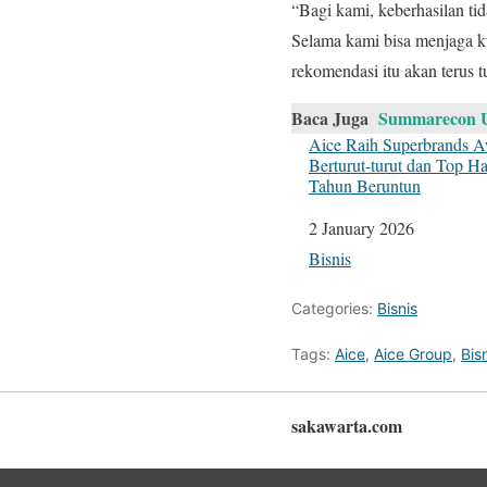
“Bagi kami, keberhasilan ti
Selama kami bisa menjaga k
rekomendasi itu akan terus t
Baca Juga
Summarecon U
Aice Raih Superbrands 
Berturut-turut dan Top H
Tahun Beruntun
Date
2 January 2026
In relation to
Bisnis
Categories:
Bisnis
Tags:
Aice
,
Aice Group
,
Bis
sakawarta.com