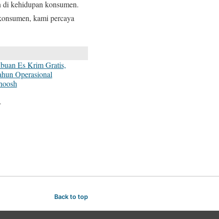
an di kehidupan konsumen.
 konsumen, kami percaya
buan Es Krim Gratis,
ahun Operasional
hoosh
4
Back to top