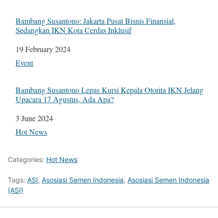
Bambang Susantono: Jakarta Pusat Bisnis Finansial,
Sedangkan IKN Kota Cerdas Inklusif
Date
19 February 2024
In relation to
Event
Bambang Susantono Lepas Kursi Kepala Otorita IKN Jelang
Upacara 17 Agustus, Ada Apa?
Date
3 June 2024
In relation to
Hot News
Categories:
Hot News
Tags:
ASI
,
Asosiasi Semen Indonesia
,
Asosiasi Semen Indonesia
(ASI)