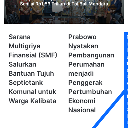
‎Senilai Rp1,56 Triliun di Tol Bali Mandara‎‎
Sarana
Prabowo
Sarana
Prabowo
Multigriya
Nyatakan
Multigriya
Nyatakan
Finansial
Pembangunan
l
(SMF)
Perumahan
Finansial (SMF)
Pembangunan
Salurkan
menjadi
Salurkan
Perumahan
Bantuan
Penggerak
Tujuh
Pertumbuhan
Bantuan Tujuh
menjadi
Septictank
Ekonomi
Septictank
Penggerak
Komunal
Nasional
untuk
Komunal untuk
Pertumbuhan
Warga
Warga Kalibata
Ekonomi
Kalibata
i
Nasional
l