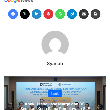
Facebook
X
LinkedIn
Pinterest
WhatsApp
Telegram
Share via Email
Print
Syariati
Bisnis
Anak Usaha Jasa Marga dan BSI
Sepakati Kerja Sama Pembiayaan SLF