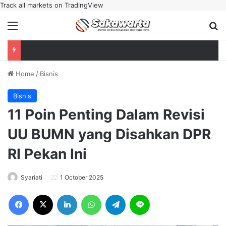
Track all markets on TradingView
Menu
Se
Home
/
Bisnis
Bisnis
11 Poin Penting Dalam Revisi
UU BUMN yang Disahkan DPR
RI Pekan Ini
Syariati
1 October 2025
Facebook
X
LinkedIn
WhatsApp
Telegram
Line