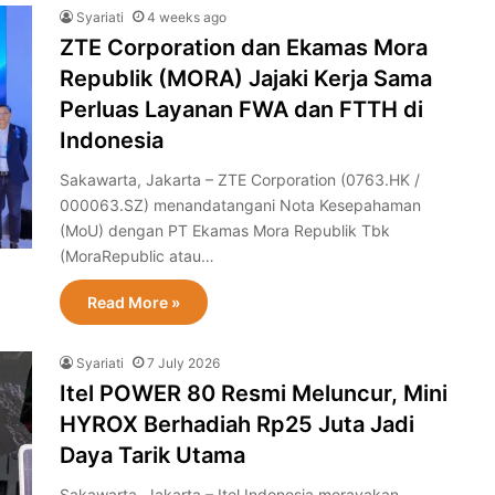
Syariati
4 weeks ago
ZTE Corporation dan Ekamas Mora
Republik (MORA) Jajaki Kerja Sama
Perluas Layanan FWA dan FTTH di
Indonesia
Sakawarta, Jakarta – ZTE Corporation (0763.HK /
000063.SZ) menandatangani Nota Kesepahaman
(MoU) dengan PT Ekamas Mora Republik Tbk
(MoraRepublic atau…
Read More »
Syariati
7 July 2026
Itel POWER 80 Resmi Meluncur, Mini
HYROX Berhadiah Rp25 Juta Jadi
Daya Tarik Utama
‎‎Sakawarta, Jakarta – Itel Indonesia merayakan