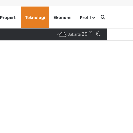
Search for
Properti
Teknologi
Ekonomi
Profil
℃
29
Switch skin
Jakarta