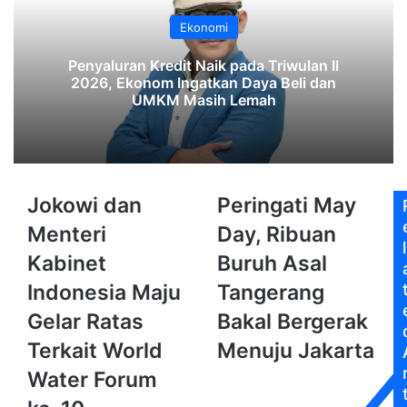
Ekonomi
‎Penyaluran Kredit Naik pada Triwulan II
2026, Ekonom Ingatkan Daya Beli dan
UMKM Masih Lemah‎‎
Jokowi
Peringati
Jokowi dan
Peringati May
dan
May
Menteri
Day, Ribuan
Menteri
Day,
l
Kabinet
Ribuan
Kabinet
Buruh Asal
Indonesia
Buruh
Indonesia Maju
Tangerang
Maju
Asal
Gelar
Tangerang
Gelar Ratas
Bakal Bergerak
Ratas
Bakal
Terkait World
Menuju Jakarta
Terkait
Bergerak
World
Menuju
Water Forum
Water
Jakarta