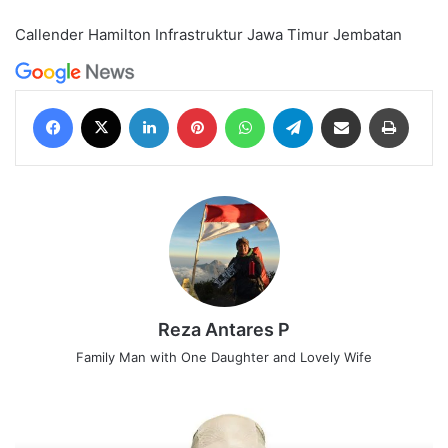
Callender Hamilton
Infrastruktur
Jawa Timur
Jembatan
Facebook
X
LinkedIn
Pinterest
WhatsApp
Telegram
Share via Email
Print
Reza Antares P
Family Man with One Daughter and Lovely Wife