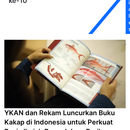
ke-10
Forum
i
ke-
10
l
YKAN dan Rekam Luncurkan Buku
Kakap di Indonesia untuk Perkuat