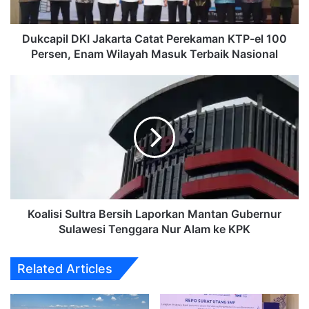
100
Persen,
Enam
‎Dukcapil DKI Jakarta Catat Perekaman KTP-el 100
Wilayah
Persen, Enam Wilayah Masuk Terbaik Nasional
Masuk
Terbaik
Koalisi
Nasional
Sultra
Bersih
Laporkan
Mantan
Gubernur
Sulawesi
Tenggara
Nur
Alam
Koalisi Sultra Bersih Laporkan Mantan Gubernur
ke
Sulawesi Tenggara Nur Alam ke KPK
KPK
Related Articles