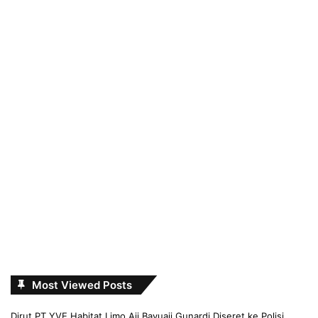
Most Viewed Posts
Dirut PT YVE Habitat Limo Aji Bayuaji Gunardi Diseret ke Polisi,