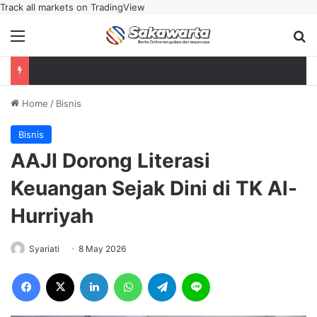
Track all markets on TradingView
Menu
Se
Home
/
Bisnis
Bisnis
‎AAJI Dorong Literasi
Keuangan Sejak Dini di TK Al-
Hurriyah
Syariati
8 May 2026
Facebook
X
LinkedIn
WhatsApp
Telegram
Line