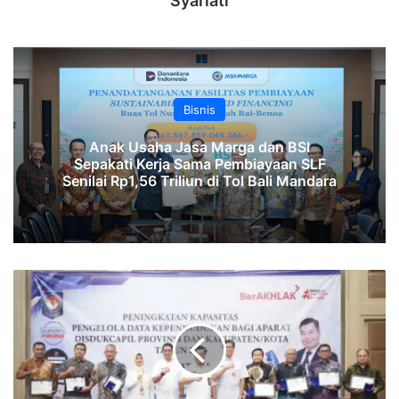
Syariati
Bisnis
Anak Usaha Jasa Marga dan BSI
Sepakati Kerja Sama Pembiayaan SLF
‎Senilai Rp1,56 Triliun di Tol Bali Mandara‎‎
‎Dukcapil
DKI
Jakarta
Catat
Perekaman
KTP-
el