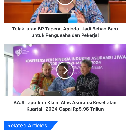
Jadi
Beban
Baru
untuk
Pengusaha
Tolak Iuran BP Tapera, Apindo: Jadi Beban Baru
dan
untuk Pengusaha dan Pekerja!
Pekerja!
AAJI
Laporkan
Klaim
Atas
Asuransi
Kesehatan
Kuartal
I
2024
Capai
AAJI Laporkan Klaim Atas Asuransi Kesehatan
Rp5,96
Kuartal I 2024 Capai Rp5,96 Triliun
Triliun
Related Articles