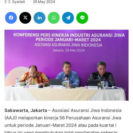
Syariati
29 May 2024
Facebook
X
LinkedIn
WhatsApp
Telegram
Line
Sakawarta, Jakarta
– Asosiasi Asuransi Jiwa Indonesia
(AAJI) melaporkan kinerja 56 Perusahaan Asuransi Jiwa
untuk periode Januari-Maret 2024 atau pada kuartal I
tahun ini yang membukukan total pendapatan sebesar