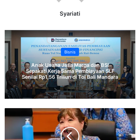
Syariati
Bisnis
Anak Usaha Jasa Marga dan BSI
Sepakati Kerja Sama Pembiayaan SLF
‎Senilai Rp1,56 Triliun di Tol Bali Mandara‎‎
Tolak
Iuran
BP
Tapera,
Apindo: