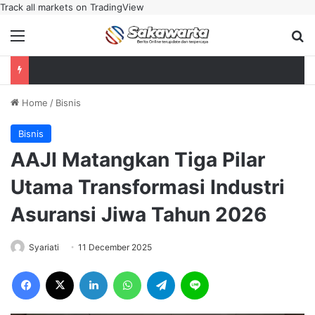
Track all markets on TradingView
Menu
Se
Home
/
Bisnis
Bisnis
AAJI Matangkan Tiga Pilar
Utama Transformasi Industri
Asuransi Jiwa Tahun 2026
Syariati
11 December 2025
Facebook
X
LinkedIn
WhatsApp
Telegram
Line