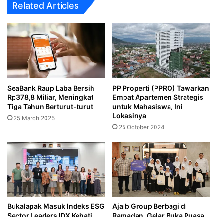
Related Articles
SeaBank Raup Laba Bersih
PP Properti (PPRO) Tawarkan
Rp378,8 Miliar, Meningkat
Empat Apartemen Strategis
Tiga Tahun Berturut-turut
untuk Mahasiswa, Ini
Lokasinya
25 March 2025
25 October 2024
Bukalapak Masuk Indeks ESG
‎Ajaib Group Berbagi di
Sector Leaders IDX Kehati
Ramadan, Gelar Buka Puasa