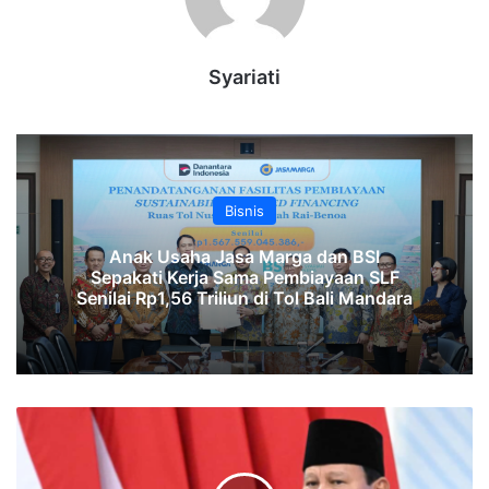
Syariati
Bisnis
Anak Usaha Jasa Marga dan BSI
Sepakati Kerja Sama Pembiayaan SLF
‎Senilai Rp1,56 Triliun di Tol Bali Mandara‎‎
Prabowo
Mendesak
Pembangunan
Huntara