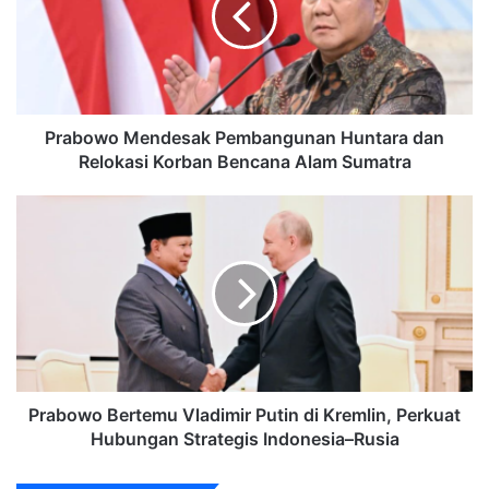
dan
Relokasi
Korban
Bencana
Alam
Sumatra
Prabowo Mendesak Pembangunan Huntara dan
Relokasi Korban Bencana Alam Sumatra
Prabowo
Bertemu
Vladimir
Putin
di
Kremlin,
Perkuat
Hubungan
Strategis
Indonesia–
Prabowo Bertemu Vladimir Putin di Kremlin, Perkuat
Rusia
Hubungan Strategis Indonesia–Rusia