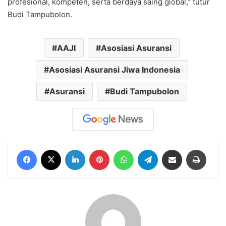
profesional, kompeten, serta berdaya saing global,” tutur
Budi Tampubolon.
AAJI
Asosiasi Asuransi
Asosiasi Asuransi Jiwa Indonesia
Asuransi
Budi Tampubolon
Facebook
X
LinkedIn
Pinterest
WhatsApp
Telegram
Share via Email
Print