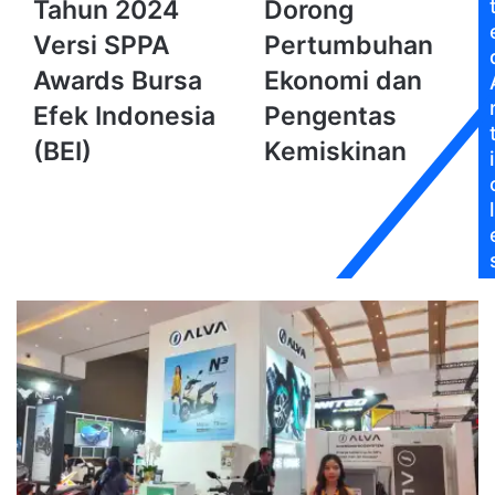
Tahun 2024
Dorong
Teraktif
Dorong
Tahun
Pertumbuhan
Versi SPPA
Pertumbuhan
2024
Ekonomi
Awards Bursa
Ekonomi dan
Versi
dan
SPPA
Pengentas
Efek Indonesia
Pengentas
Awards
Kemiskinan
(BEI)
Kemiskinan
Bursa
i
Efek
Indonesia
l
(BEI)