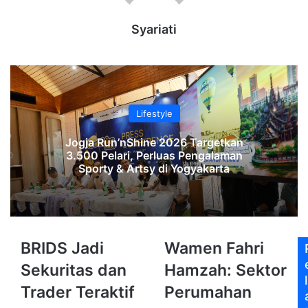
Syariati
Lifestyle
Jogja Run’nShine 2026 Targetkan
3.500 Pelari, Perluas Pengalaman
Sporty & Artsy di Yogyakarta
BRIDS
Wamen
BRIDS Jadi
Wamen Fahri
Jadi
Fahri
Sekuritas dan
Hamzah: Sektor
Sekuritas
Hamzah:
l
dan
Sektor
Trader Teraktif
Perumahan
Trader
Perumahan