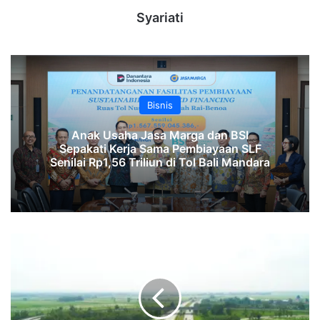
Syariati
Bisnis
Anak Usaha Jasa Marga dan BSI
Sepakati Kerja Sama Pembiayaan SLF
‎Senilai Rp1,56 Triliun di Tol Bali Mandara‎‎
Pastikan
Kesiapan
Kondisi
Jalan,
Astra
Infra