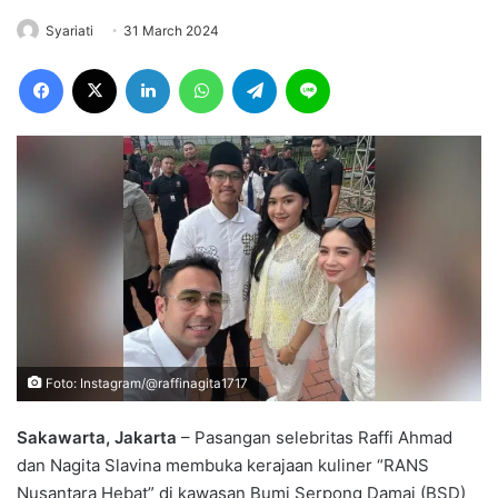
Syariati
31 March 2024
Facebook
X
LinkedIn
WhatsApp
Telegram
Line
Foto: Instagram/@raffinagita1717
Sakawarta, Jakarta
– Pasangan selebritas Raffi Ahmad
dan Nagita Slavina membuka kerajaan kuliner “RANS
Nusantara Hebat” di kawasan Bumi Serpong Damai (BSD)