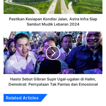
Siap
Sambut
Mudik
Lebaran
Pastikan Kesiapan Kondisi Jalan, Astra Infra Siap
2024
Sambut Mudik Lebaran 2024
Hasto
Sebut
Gibran
Supir
Ugal-
ugalan
di
Halim,
Demokrat:
Pernyataan
Hasto Sebut Gibran Supir Ugal-ugalan di Halim,
Tak
Demokrat: Pernyataan Tak Pantas dan Emosional
Pantas
dan
Related Articles
Emosional