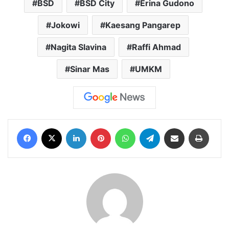
BSD
BSD City
Erina Gudono
Jokowi
Kaesang Pangarep
Nagita Slavina
Raffi Ahmad
Sinar Mas
UMKM
Facebook
X
LinkedIn
Pinterest
WhatsApp
Telegram
Share via Email
Print