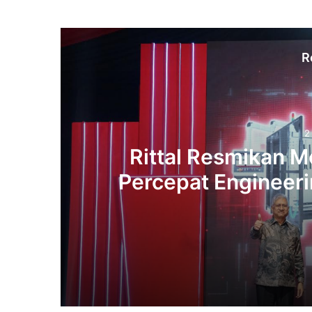
R
2
Rittal Resmikan M
Percepat Engineerin
2 weeks ago
Rittal Resmikan ModCenter di Indonesia