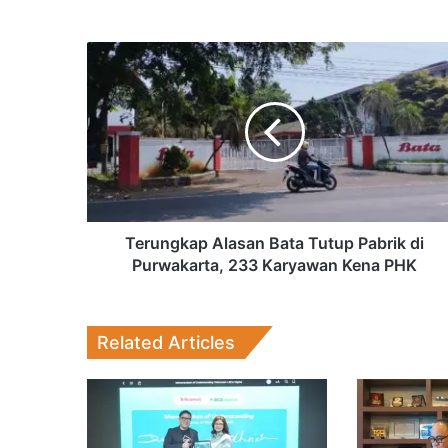
4 weeks ago
Terungkap
Alasan
Bata
Tutup
Pabrik
7 July 2026
di
Purwakarta,
233
Karyawan
Kena
Terungkap Alasan Bata Tutup Pabrik di
2 July 2026
PHK
Purwakarta, 233 Karyawan Kena PHK
Related Articles
17 June 2026