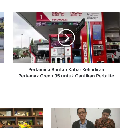
Pertamina
ZTE Corporation dan Ekamas Mora Republik (MORA) Jajaki Kerja Sama Perluas Layanan FWA dan FTTH di Indonesia
Bantah
Kabar
Kehadiran
Pertamax
Green
Itel POWER 80 Resmi Meluncur, Mini HYROX Berhadiah Rp25 Juta Jadi Daya Tarik Utama
95
untuk
Gantikan
Pertalite
Pertamina Bantah Kabar Kehadiran
Pertamax Green 95 untuk Gantikan Pertalite
AI Berkembang Pesat, Mengapa Perusahaan Indonesia Masih Kesulitan Melihat Kondisi IT Mereka?
Autonomous AI Mulai Masuk ke Operasional Perusahaan, Tata Kelola Jadi Faktor Penentu