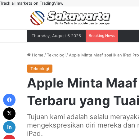
Track all markets on TradingView
Thursday, August 6 2026
Breaking News
Home
/
Teknologi
/
Apple Minta Maaf soal Iklan iPad Pr
Teknologi
Apple Minta Maaf 
Facebook
Terbaru yang Tua
X
Tujuan kami adalah selalu meraya
LinkedIn
mengekspresikan diri mereka dan 
iPad.
Pinterest