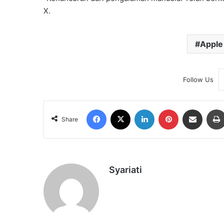
X.
Apple
Follow Us
Facebook
X
LinkedIn
Pinterest
Share via Email
Share
Syariati