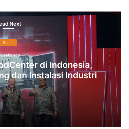
ead Next
Bisnis
 weeks ago
odCenter di Indonesia,
g dan Instalasi Industri
, Percepat Engineering dan Instalasi Industri