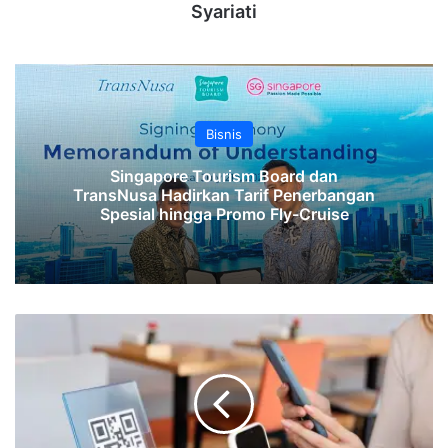
Syariati
Bisnis
Singapore Tourism Board dan
TransNusa Hadirkan Tarif Penerbangan
Spesial hingga Promo Fly-Cruise
Kemenkeu:
PPN
Pembayaran
QRIS
Dibebankan
ke