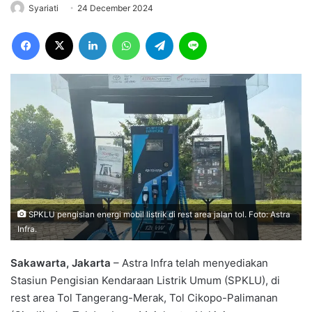
Syariati
24 December 2024
Facebook
X
LinkedIn
WhatsApp
Telegram
Line
SPKLU pengisian energi mobil listrik di rest area jalan tol. Foto: Astra
Infra.
Sakawarta, Jakarta
– Astra Infra telah menyediakan
Stasiun Pengisian Kendaraan Listrik Umum (SPKLU), di
rest area Tol Tangerang-Merak, Tol Cikopo-Palimanan