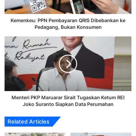
Pedagang,
Bukan
Konsumen
Kemenkeu: PPN Pembayaran QRIS Dibebankan ke
Pedagang, Bukan Konsumen
Menteri
PKP
Maruarar
Sirait
Tugaskan
Ketum
REI
Joko
Suranto
Siapkan
Menteri PKP Maruarar Sirait Tugaskan Ketum REI
Data
Joko Suranto Siapkan Data Perumahan
Perumahan
Related Articles