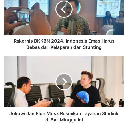
Indonesia
Emas
Harus
Bebas
dari
Kelaparan
dan
Rakornis BKKBN 2024, Indonesia Emas Harus
Stunting
Bebas dari Kelaparan dan Stunting
Jokowi
dan
Elon
Musk
Resmikan
Layanan
Starlink
di
Bali
Minggu
Jokowi dan Elon Musk Resmikan Layanan Starlink
Ini
di Bali Minggu Ini