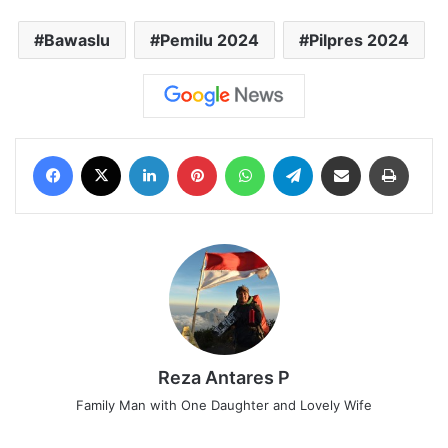
Bawaslu
Pemilu 2024
Pilpres 2024
Facebook
X
LinkedIn
Pinterest
WhatsApp
Telegram
Share via Email
Print
Reza Antares P
Family Man with One Daughter and Lovely Wife