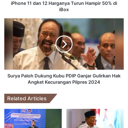
iBox
iPhone 11 dan 12 Harganya Turun Hampir 50% di
iBox
Surya
Paloh
Dukung
Kubu
PDIP
Ganjar
Gulirkan
Hak
Angket
Kecurangan
Surya Paloh Dukung Kubu PDIP Ganjar Gulirkan Hak
Pilpres
Angket Kecurangan Pilpres 2024
2024
Related Articles