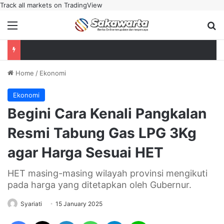
Track all markets on TradingView
Menu
Se
Home
/
Ekonomi
Ekonomi
Begini Cara Kenali Pangkalan
Resmi Tabung Gas LPG 3Kg
agar Harga Sesuai HET
HET masing-masing wilayah provinsi mengikuti
pada harga yang ditetapkan oleh Gubernur.
Syariati
15 January 2025
Facebook
X
LinkedIn
WhatsApp
Telegram
Line