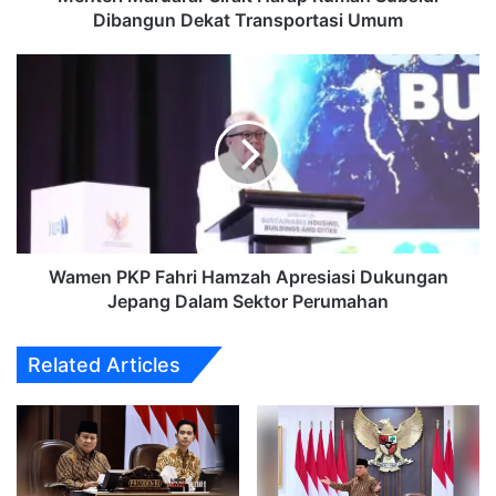
Dibangun Dekat Transportasi Umum
Wamen
PKP
Fahri
Hamzah
Apresiasi
Dukungan
Jepang
Dalam
Sektor
Perumahan
Wamen PKP Fahri Hamzah Apresiasi Dukungan
Jepang Dalam Sektor Perumahan
Related Articles