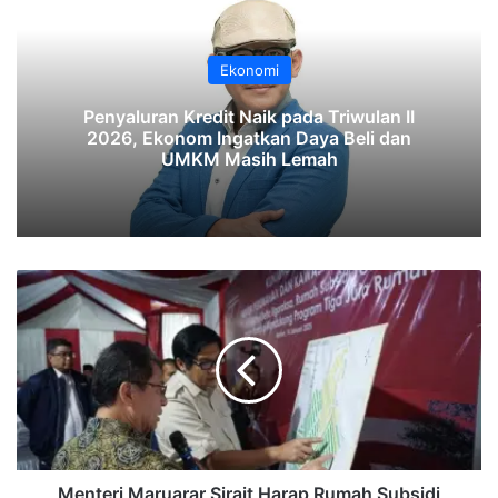
Ekonomi
‎Penyaluran Kredit Naik pada Triwulan II
2026, Ekonom Ingatkan Daya Beli dan
UMKM Masih Lemah‎‎
Menteri
Maruarar
Sirait
Harap
Rumah
Subsidi
Dibangun
Dekat
Transportasi
Umum
Menteri Maruarar Sirait Harap Rumah Subsidi