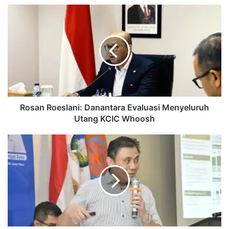
Rosan
Roeslani:
Danantara
Evaluasi
Menyeluruh
Utang
KCIC
Whoosh
Rosan Roeslani: Danantara Evaluasi Menyeluruh
Utang KCIC Whoosh
BP
Tapera:
Maruarar
Sirait
dan
Heru
Pudyo
Nugroho
Dorong