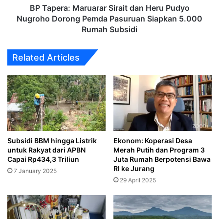
Pemda
BP Tapera: Maruarar Sirait dan Heru Pudyo
Pasuruan
Nugroho Dorong Pemda Pasuruan Siapkan 5.000
Siapkan
Rumah Subsidi
5.000
Rumah
Related Articles
Subsidi
Subsidi BBM hingga Listrik
Ekonom: Koperasi Desa
untuk Rakyat dari APBN
Merah Putih dan Program 3
Capai Rp434,3 Triliun
Juta Rumah Berpotensi Bawa
RI ke Jurang
7 January 2025
29 April 2025