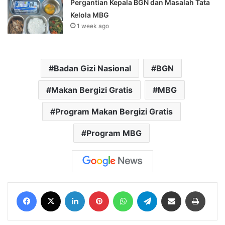
Pergantian Kepala BGN dan Masalah Tata
Kelola MBG
1 week ago
Badan Gizi Nasional
BGN
Makan Bergizi Gratis
MBG
Program Makan Bergizi Gratis
Program MBG
Facebook
X
LinkedIn
Pinterest
WhatsApp
Telegram
Share via Email
Print