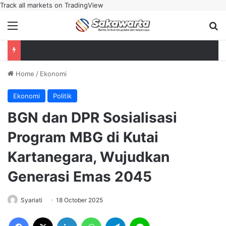
Track all markets on TradingView
Menu
Se
Home
/
Ekonomi
Ekonomi
Politik
‎BGN dan DPR Sosialisasi
Program MBG di Kutai
Kartanegara, Wujudkan
Generasi Emas 2045
Syariati
18 October 2025
Facebook
X
LinkedIn
WhatsApp
Telegram
Line