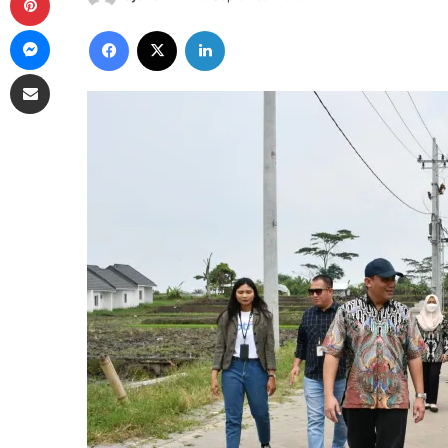
Messenger
Facebook
X
LinkedIn
Share via Email