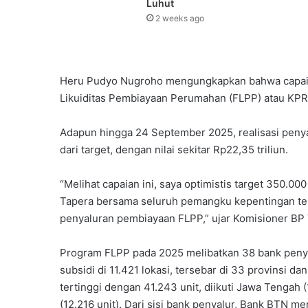
Luhut‎‎
2 weeks ago
Heru Pudyo Nugroho mengungkapkan bahwa capaian
Likuiditas Pembiayaan Perumahan (FLPP) atau KPR
Adapun hingga 24 September 2025, realisasi penya
dari target, dengan nilai sekitar Rp22,35 triliun.
“Melihat capaian ini, saya optimistis target 350.00
Tapera bersama seluruh pemangku kepentingan te
penyaluran pembiayaan FLPP,” ujar Komisioner BP 
Program FLPP pada 2025 melibatkan 38 bank pen
subsidi di 11.421 lokasi, tersebar di 33 provinsi d
tertinggi dengan 41.243 unit, diikuti Jawa Tengah (
(12.216 unit). Dari sisi bank penyalur, Bank BTN m