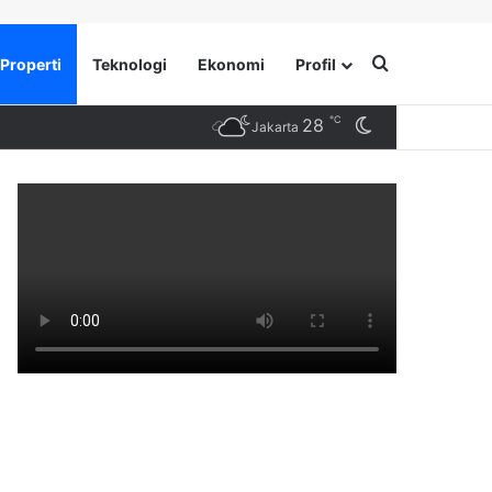
Search for
Properti
Teknologi
Ekonomi
Profil
℃
28
Switch skin
Jakarta