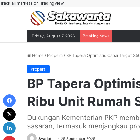
Track all markets on TradingView
Friday, August 7 2026
Breaking News
Home
/
Properti
/
BP Tapera Optimistis Capai Target 35
Properti
BP Tapera Optimis
Facebook
Ribu Unit Rumah 
X
Dukungan Kementerian PKP membu
LinkedIn
sasaran, termasuk menjangkau prof
Pinterest
Syariati
25 September 2025