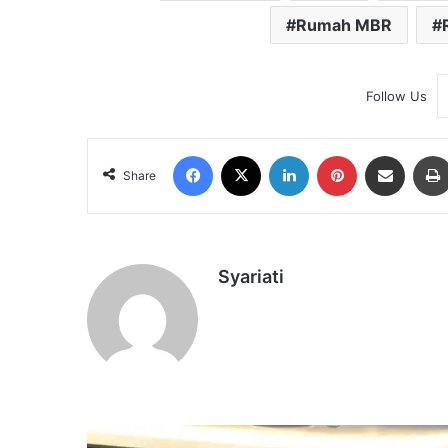
Rumah MBR
Follow Us
Facebook
X
LinkedIn
Pinterest
Share via Email
Share
Syariati