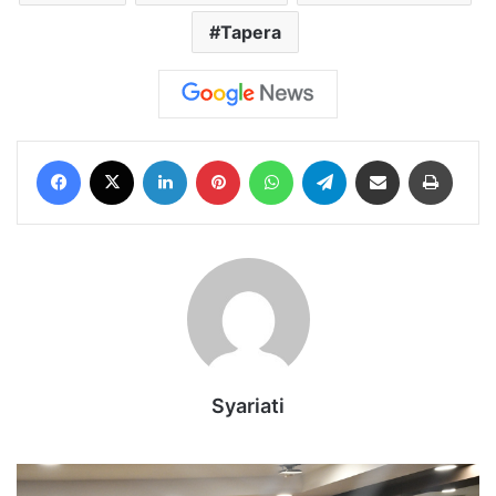
Tapera
Facebook
X
LinkedIn
Pinterest
WhatsApp
Telegram
Share via Email
Print
Syariati