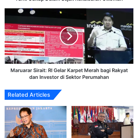
Kekaisaran
Ottoman
Maruarar
Sirait:
RI
Gelar
Karpet
Merah
bagi
Rakyat
dan
Investor
Maruarar Sirait: RI Gelar Karpet Merah bagi Rakyat
di
dan Investor di Sektor Perumahan
Sektor
Perumahan
Related Articles