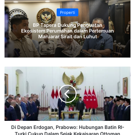
Properti
‎BP Tapera Dukung Penguatan
Ekosistem Perumahan dalam Pertemuan
Maruarar Sirait dan Luhut‎‎
Di
Depan
Erdogan,
Prabowo:
Hubungan
Batin
RI-
Turki
Cukup
Dalam
Di Depan Erdogan, Prabowo: Hubungan Batin RI-
Sejak
Turki Cukup Dalam Sejak Kekaisaran Ottoman