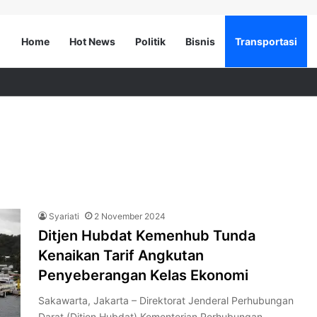
Home
Hot News
Politik
Bisnis
Transportasi
Syariati
2 November 2024
Ditjen Hubdat Kemenhub Tunda
Kenaikan Tarif Angkutan
Penyeberangan Kelas Ekonomi
Sakawarta, Jakarta – Direktorat Jenderal Perhubungan
Darat (Ditjen Hubdat) Kementerian Perhubungan