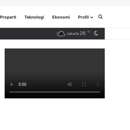
Search for
Properti
Teknologi
Ekonomi
Profil
℃
26
Switch skin
Jakarta