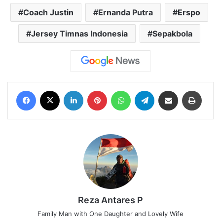
Coach Justin
Ernanda Putra
Erspo
Jersey Timnas Indonesia
Sepakbola
Facebook
X
LinkedIn
Pinterest
WhatsApp
Telegram
Share via Email
Print
Reza Antares P
Family Man with One Daughter and Lovely Wife