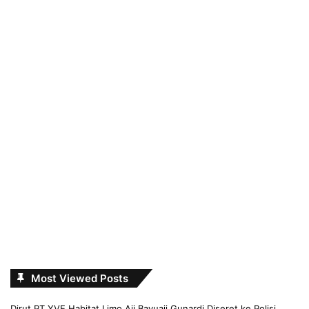
Most Viewed Posts
Dirut PT YVE Habitat Limo Aji Bayuaji Gunardi Diseret ke Polisi,