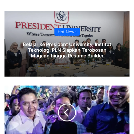
Hot News
Belajar ke President University, Institut
Teknologi PLN Siapkan Terobosan
Magang hingga Resume Builder
Hasto
Sebut
Gibran
Supir
Ugal-
ugalan
di
Halim,