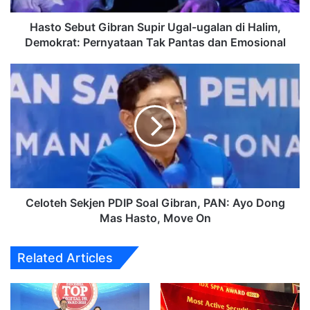
Demokrat:
Pernyataan
Hasto Sebut Gibran Supir Ugal-ugalan di Halim,
Tak
Demokrat: Pernyataan Tak Pantas dan Emosional
Pantas
dan
Celoteh
Emosional
Sekjen
PDIP
Soal
Gibran,
PAN:
Ayo
Dong
Mas
Hasto,
Celoteh Sekjen PDIP Soal Gibran, PAN: Ayo Dong
Move
Mas Hasto, Move On
On
Related Articles