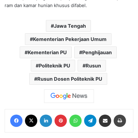
ram dan kamar hunian khusus difabel.
Jawa Tengah
Kementerian Pekerjaan Umum
Kementerian PU
Penghijauan
Politeknik PU
Rusun
Rusun Dosen Politeknik PU
Facebook
X
LinkedIn
Pinterest
WhatsApp
Telegram
Share via Email
Print