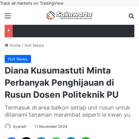
Track all markets on TradingView
Menu
Se
Home
/
Hot News
Hot News
Diana Kusumastuti Minta
Perbanyak Penghijauan di
Rusun Dosen Politeknik PU
Termasuk di area balkon setiap unit rusun untuk
ditanami tanaman merambat seperti le kwan yu.
Syariati
11 November 2024
Facebook
X
LinkedIn
WhatsApp
Telegram
Line