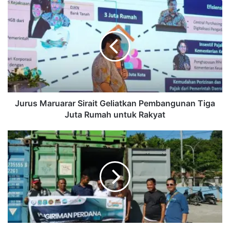
Jurus
Maruarar
Sirait
Geliatkan
Pembangunan
Tiga
Juta
Rumah
untuk
Rakyat
Jurus Maruarar Sirait Geliatkan Pembangunan Tiga
Juta Rumah untuk Rakyat
Bumkam
Tabyol
Berhasil
Suplai
11
Ton
Komoditas
Kopra
Raja