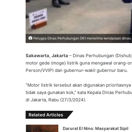
Petugas Dinas Perhubungan DKI menerima kendaraan dinas oper
Sakawarta, Jakarta
– Dinas Perhubungan (Dishub)
motor gede (moge) listrik guna mengawal orang-o
Person/VVIP) dan gubernur-wakil gubernur baru.
“Motor listrik tersebut akan digunakan prioritasny
tidak saya gunakan kok,” kata Kepala Dinas Perhub
di Jakarta, Rabu (27/3/2024).
Related Articles
Darurat El Nino: Masyarakat Sipil