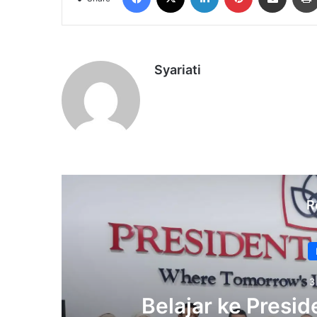
Syariati
R
3
Belajar ke Preside