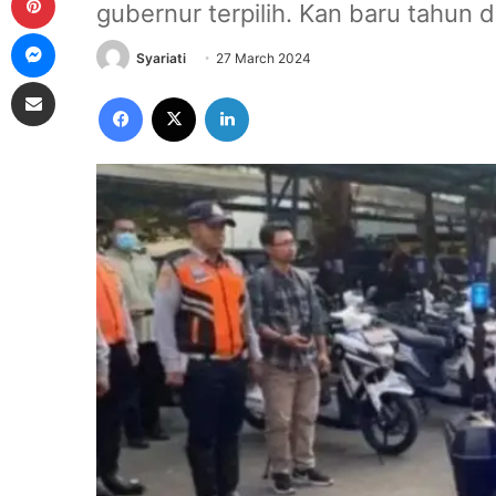
gubernur terpilih. Kan baru tahun 
Messenger
Syariati
27 March 2024
Share via Email
Facebook
X
LinkedIn