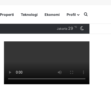
Search for
Properti
Teknologi
Ekonomi
Profil
℃
29
Switch skin
Jakarta