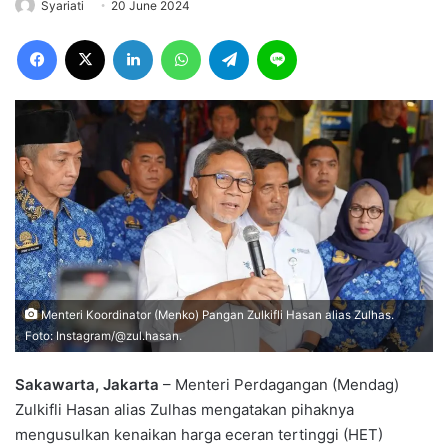
Syariati
20 June 2024
Facebook
X
LinkedIn
WhatsApp
Telegram
Line
Menteri Koordinator (Menko) Pangan Zulkifli Hasan alias Zulhas.
Foto: Instagram/@zul.hasan.
Sakawarta, Jakarta
– Menteri Perdagangan (Mendag)
Zulkifli Hasan alias Zulhas mengatakan pihaknya
mengusulkan kenaikan harga eceran tertinggi (HET)