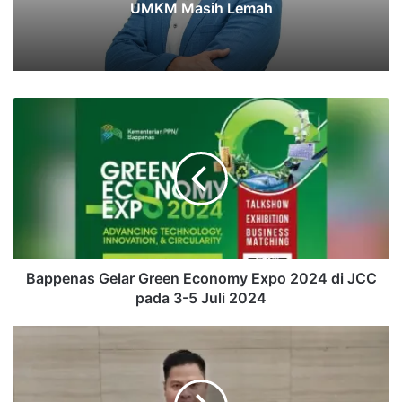
UMKM Masih Lemah‎‎
Bappenas
Gelar
Green
Economy
Expo
2024
di
JCC
pada
3-
Bappenas Gelar Green Economy Expo 2024 di JCC
5
pada 3-5 Juli 2024
Juli
2024
PBNU
Siap
Kelola
Tambang,