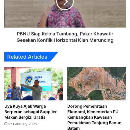
Pakar
Khawatir
Gesekan
Konflik
Horizontal
Kian
PBNU Siap Kelola Tambang, Pakar Khawatir
Meruncing
Gesekan Konflik Horizontal Kian Meruncing
Related Articles
Uya Kuya Ajak Warga
Dorong Pemerataan
Berperan sebagai Supplier
Ekonomi, Kementerian PU
Makan Bergizi Gratis
Kembangkan Kawasan
Pemukiman Tanjung Banun
27 February 2025
Batam