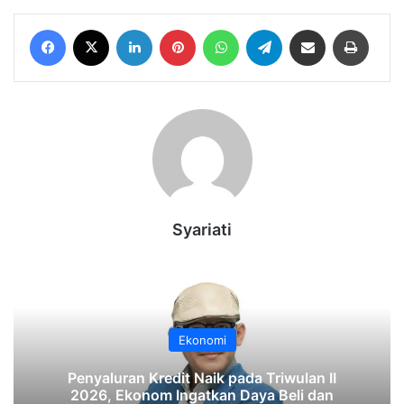
Facebook
X
LinkedIn
Pinterest
WhatsApp
Telegram
Share via Email
Print
Syariati
Ekonomi
‎Penyaluran Kredit Naik pada Triwulan II
2026, Ekonom Ingatkan Daya Beli dan