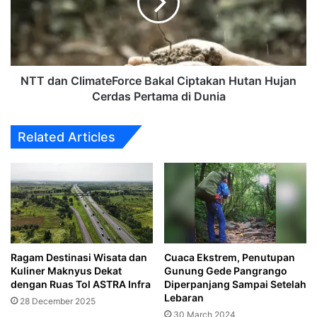
Ciptakan
Hutan
Hujan
Cerdas
Pertama
di
NTT dan ClimateForce Bakal Ciptakan Hutan Hujan
Dunia
Cerdas Pertama di Dunia
Related Articles
Ragam Destinasi Wisata dan
Cuaca Ekstrem, Penutupan
Kuliner Maknyus Dekat
Gunung Gede Pangrango
dengan Ruas Tol ASTRA Infra
Diperpanjang Sampai Setelah
Lebaran
28 December 2025
30 March 2024