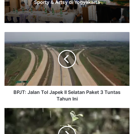
Sporty & Artsy di Yogyakarta
BPJT:
Jalan
Tol
Japek
II
Selatan
Paket
3
Tuntas
Tahun
BPJT: Jalan Tol Japek II Selatan Paket 3 Tuntas
Ini
Tahun Ini
NTT
dan
ClimateForce
Bakal