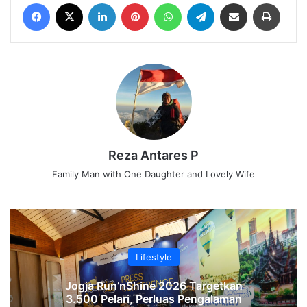
Facebook
X
LinkedIn
Pinterest
WhatsApp
Telegram
Share via Email
Print
Reza Antares P
Family Man with One Daughter and Lovely Wife
Lifestyle
Jogja Run’nShine 2026 Targetkan
3.500 Pelari, Perluas Pengalaman