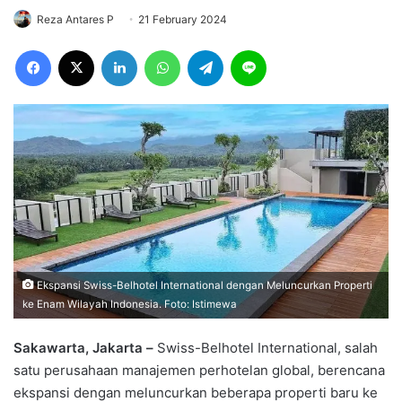
Reza Antares P
21 February 2024
Facebook
X
LinkedIn
WhatsApp
Telegram
Line
Ekspansi Swiss-Belhotel International dengan Meluncurkan Properti
ke Enam Wilayah Indonesia. Foto: Istimewa
Sakawarta, Jakarta –
Swiss-Belhotel International, salah
satu perusahaan manajemen perhotelan global, berencana
ekspansi dengan meluncurkan beberapa properti baru ke