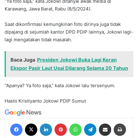
“Ya foto saja,” kata Jokowi ditanyai awak media di
Karawang, Jawa Barat, Rabu (8/5/2024).
Saat dikonfirmasi kemungkinan foto dirinya juga tidak
dipajang di sejumlah kantor DPD PDIP lainnya, Jokowi lagi-
lagi mengatakan tidak masalah.
Baca Juga
Presiden Jokowi Buka Lagi Keran
Ekspor Pasir Laut Usai Dilarang Selama 20 Tahun
“Apanya? Ya foto saja,” kata Jokowi lalu tersenyum.
Hasto Kristiyanto
Jokowi
PDIP
Sumut
Facebook
X
LinkedIn
Pinterest
WhatsApp
Telegram
Share via Email
Print