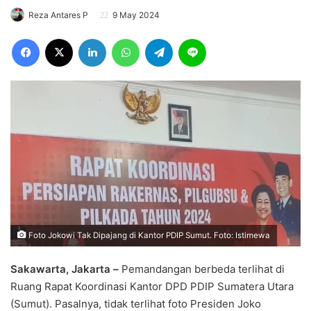
Reza Antares P
9 May 2024
Facebook
X
LinkedIn
WhatsApp
Telegram
Line
Foto Jokowi Tak Dipajang di Kantor PDIP Sumut. Foto: Istimewa
Sakawarta, Jakarta –
Pemandangan berbeda terlihat di
Ruang Rapat Koordinasi Kantor DPD PDIP Sumatera Utara
(Sumut). Pasalnya, tidak terlihat foto Presiden Joko