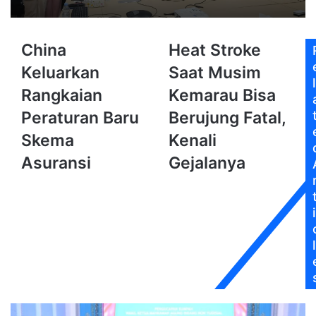
China
Heat
China
Heat Stroke
Keluarkan
Stroke
Keluarkan
Saat Musim
Rangkaian
Saat
l
Peraturan
Musim
Rangkaian
Kemarau Bisa
Baru
Kemarau
Peraturan Baru
Berujung Fatal,
Skema
Bisa
Asuransi
Berujung
Skema
Kenali
Fatal,
Asuransi
Gejalanya
Kenali
Gejalanya
i
l