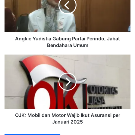
Perindo,
Jabat
Bendahara
Umum
Angkie Yudistia Gabung Partai Perindo, Jabat
Bendahara Umum
OJK:
Mobil
dan
Motor
Wajib
Ikut
Asuransi
per
Januari
2025
OJK: Mobil dan Motor Wajib Ikut Asuransi per
Januari 2025