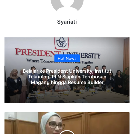
Syariati
Hot News
Belajar ke President University, Institut
Teknologi PLN Siapkan Terobosan
Magang hingga Resume Builder
Angkie
Yudistia
Gabung
Partai