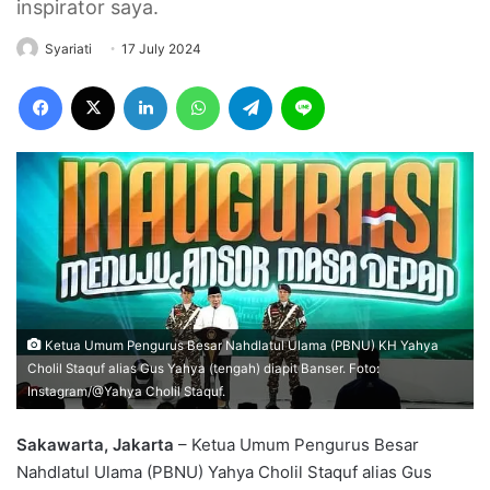
inspirator saya.
Syariati
17 July 2024
Facebook
X
LinkedIn
WhatsApp
Telegram
Line
Ketua Umum Pengurus Besar Nahdlatul Ulama (PBNU) KH Yahya
Cholil Staquf alias Gus Yahya (tengah) diapit Banser. Foto:
Instagram/@Yahya Cholil Staquf.
Sakawarta, Jakarta
– Ketua Umum Pengurus Besar
Nahdlatul Ulama (PBNU) Yahya Cholil Staquf alias Gus