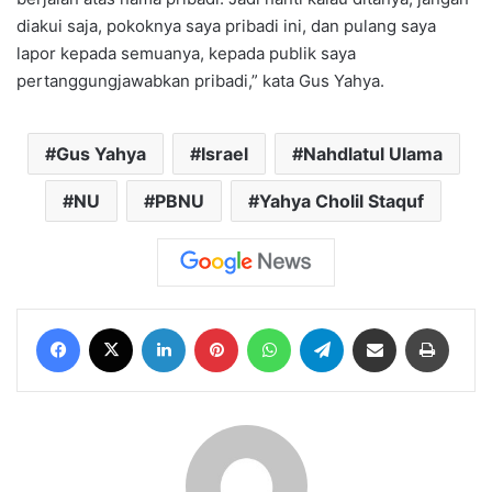
diakui saja, pokoknya saya pribadi ini, dan pulang saya
lapor kepada semuanya, kepada publik saya
pertanggungjawabkan pribadi,” kata Gus Yahya.
Gus Yahya
Israel
Nahdlatul Ulama
NU
PBNU
Yahya Cholil Staquf
Facebook
X
LinkedIn
Pinterest
WhatsApp
Telegram
Share via Email
Print