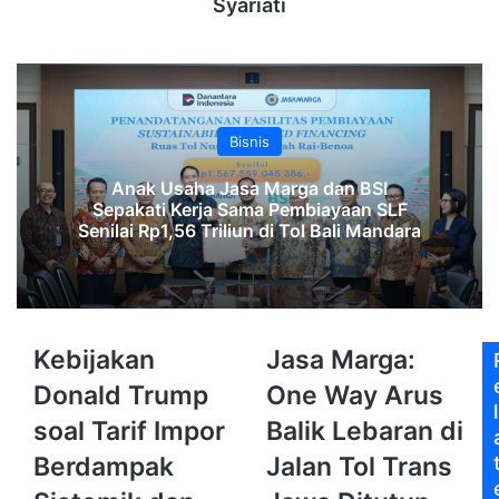
Syariati
Bisnis
Anak Usaha Jasa Marga dan BSI
Sepakati Kerja Sama Pembiayaan SLF
‎Senilai Rp1,56 Triliun di Tol Bali Mandara‎‎
Kebijakan
Jasa
Kebijakan
Jasa Marga:
Donald
Marga:
Donald Trump
One Way Arus
Trump
One
l
soal
Way
soal Tarif Impor
Balik Lebaran di
Tarif
Arus
Berdampak
Jalan Tol Trans
Impor
Balik
Berdampak
Lebaran