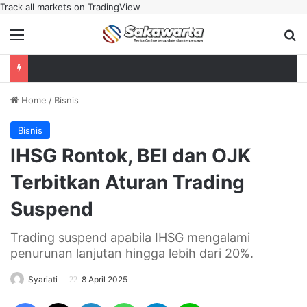
Track all markets on TradingView
Menu
Se
Home
/
Bisnis
Bisnis
IHSG Rontok, BEI dan OJK
Terbitkan Aturan Trading
Suspend
Trading suspend apabila IHSG mengalami
penurunan lanjutan hingga lebih dari 20%.
Syariati
8 April 2025
Facebook
X
LinkedIn
WhatsApp
Telegram
Line