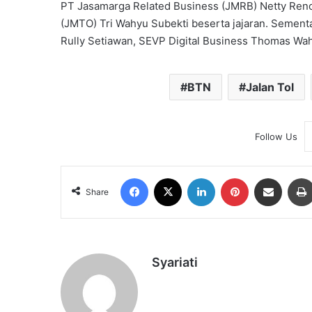
PT Jasamarga Related Business (JMRB) Netty Reno
(JMTO) Tri Wahyu Subekti beserta jajaran. Sementa
Rully Setiawan, SEVP Digital Business Thomas Wahy
BTN
Jalan Tol
Follow Us
Facebook
X
LinkedIn
Pinterest
Share via Email
Share
Syariati