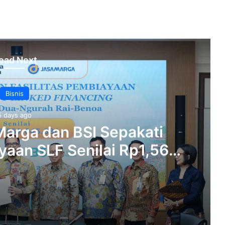
ead Next
Bisnis
5 days ago
arga dan BSI Sepakati
aan SLF ‎Senilai Rp1,56
ol Bali Mandara‎‎
Anak Usaha Jasa Marga dan BSI Sepakati Kerja Sama Pembiayaan SLF ‎Senilai Rp1,56 Triliun di Tol Bali Mandara‎‎