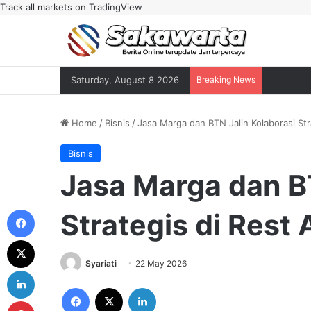
Track all markets on TradingView
Saturday, August 8 2026
Breaking News
Home
/
Bisnis
/
Jasa Marga dan BTN Jalin Kolaborasi Stra
Bisnis
Jasa Marga dan BT
Facebook
Strategis di Rest 
X
Syariati
22 May 2026
LinkedIn
Facebook
X
LinkedIn
Pinterest