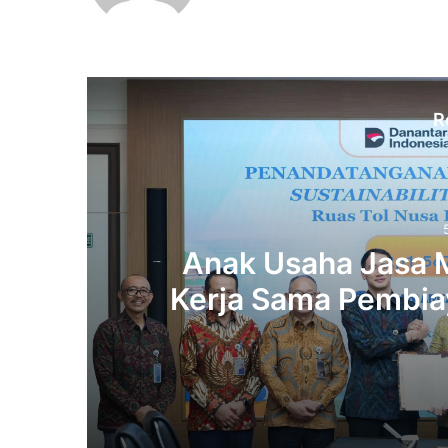
R
Anak Usaha Jasa M
Kerja Sama Pembiay
Triliun di T
5 days ago