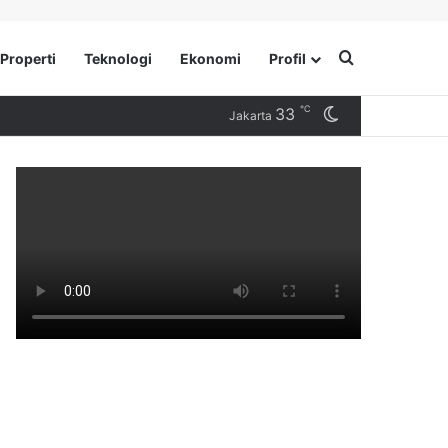
Search for
Properti
Teknologi
Ekonomi
Profil
℃
33
Switch skin
Jakarta