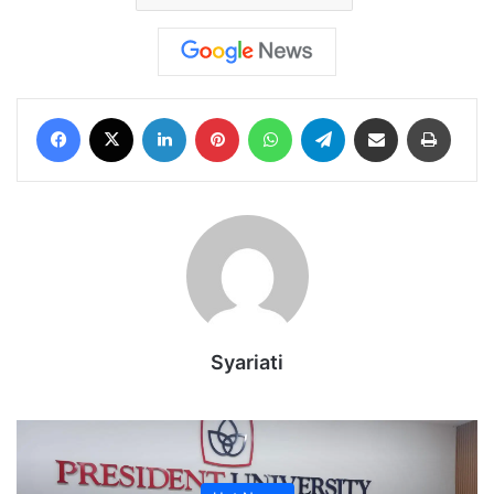
Facebook
X
LinkedIn
Pinterest
WhatsApp
Telegram
Share via Email
Print
Syariati