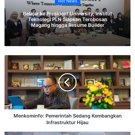
Hot News
Belajar ke President University, Institut
Teknologi PLN Siapkan Terobosan
Magang hingga Resume Builder
Menkominfo:
Pemerintah
Sedang
Kembangkan
Infrastruktur
Hijau
Menkominfo: Pemerintah Sedang Kembangkan
Infrastruktur Hijau
BTN