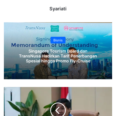
Syariati
Bisnis
Singapore Tourism Board dan
TransNusa Hadirkan Tarif Penerbangan
Spesial hingga Promo Fly-Cruise
Dana
APBN
Kurang,
Maruarar
Sirait