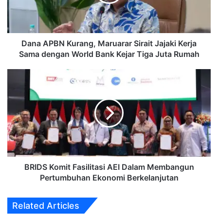
Jajaki
Kerja
Sama
dengan
World
Dana APBN Kurang, Maruarar Sirait Jajaki Kerja
Bank
Sama dengan World Bank Kejar Tiga Juta Rumah
Kejar
Tiga
BRIDS
Juta
Komit
Rumah
Fasilitasi
AEI
Dalam
Membangun
Pertumbuhan
Ekonomi
Berkelanjutan
BRIDS Komit Fasilitasi AEI Dalam Membangun
Pertumbuhan Ekonomi Berkelanjutan
Related Articles