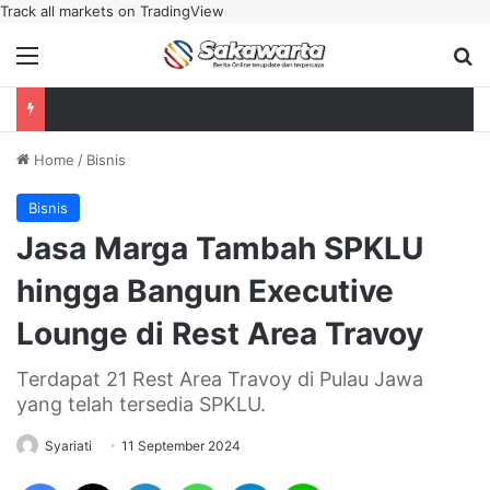
Track all markets on TradingView
Menu
Se
Home
/
Bisnis
Bisnis
Jasa Marga Tambah SPKLU
hingga Bangun Executive
Lounge di Rest Area Travoy
Terdapat 21 Rest Area Travoy di Pulau Jawa
yang telah tersedia SPKLU.
Syariati
11 September 2024
Facebook
X
LinkedIn
WhatsApp
Telegram
Line