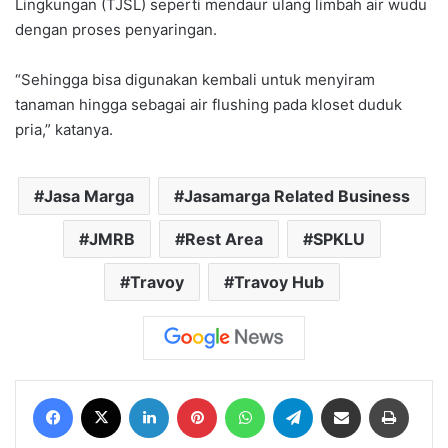
Lingkungan (TJSL) seperti mendaur ulang limbah air wudu
dengan proses penyaringan.
“Sehingga bisa digunakan kembali untuk menyiram
tanaman hingga sebagai air flushing pada kloset duduk
pria,” katanya.
Jasa Marga
Jasamarga Related Business
JMRB
Rest Area
SPKLU
Travoy
Travoy Hub
Facebook
X
LinkedIn
Pinterest
WhatsApp
Telegram
Share via Email
Print