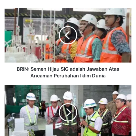
BRIN:
Semen
Hijau
SIG
adalah
Jawaban
Atas
Ancaman
Perubahan
Iklim
BRIN: Semen Hijau SIG adalah Jawaban Atas
Dunia
Ancaman Perubahan Iklim Dunia
Presiden
Jokowi
Canangkan
Pembangunan
Jalur
MRT
Jakarta
dari