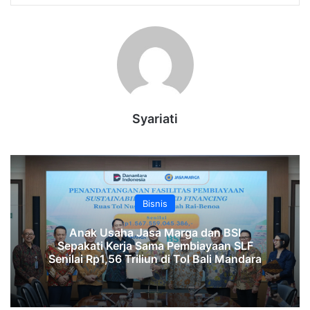
Syariati
Bisnis
Anak Usaha Jasa Marga dan BSI
Sepakati Kerja Sama Pembiayaan SLF
‎Senilai Rp1,56 Triliun di Tol Bali Mandara‎‎