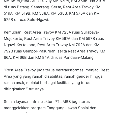
KM 360B,Rest Area Travoy KM 379A, KM 389B dan 391A
di ruas Batang-Semarang. Serta, Rest Area Travoy KM
519A, KM 519B, KM 538A, KM 538B, KM 575A dan KM
575B di ruas Solo-Ngawi.
Kemudian, Rest Area Travoy KM 725A ruas Surabaya-
Mojokerto, Rest Area Travoy KM597A dan KM 597B ruas
Ngawi-Kertosono, Rest Area Travoy KM 792A dan KM
792B ruas Gempol-Pasuruan, serta Rest Area Travoy KM
66A, KM 66B dan KM 84A di ruas Pandaan-Malang.
“Rest Area Travoy juga terus bertransformasi menjadi Rest
Area yang yang ramah disabilitas, ramah gender hingga
ramah anak, melalui berbagai fasilitas yang terus
ditingkatkan,” tuturnya.
Selain layanan infrastruktur, PT JMRB juga terus
menggalakkan program Tanggung Jawab Sosial dan