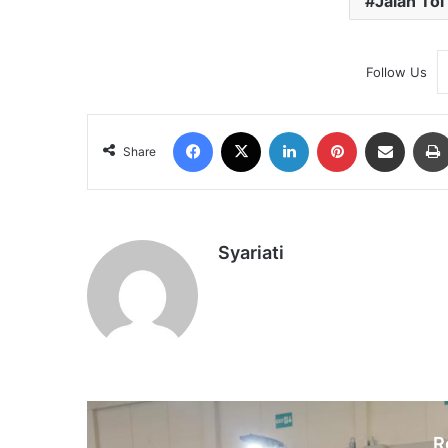
Jalan Tol
Follow Us
Facebook
X
LinkedIn
Pinterest
Share via Email
Share
Syariati
R