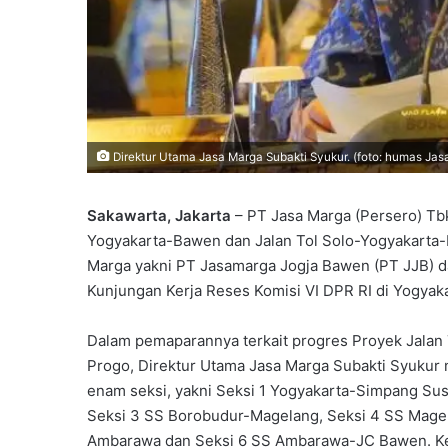
Direktur Utama Jasa Marga Subakti Syukur. (foto: humas Jas
Sakawarta, Jakarta
– PT Jasa Marga (Persero) T
Yogyakarta-Bawen dan Jalan Tol Solo-Yogyakarta-N
Marga yakni PT Jasamarga Jogja Bawen (PT JJB) d
Kunjungan Kerja Reses Komisi VI DPR RI di Yogyaka
Dalam pemaparannya terkait progres Proyek Jalan
Progo, Direktur Utama Jasa Marga Subakti Syukur
enam seksi, yakni Seksi 1 Yogyakarta-Simpang Su
Seksi 3 SS Borobudur-Magelang, Seksi 4 SS Mag
Ambarawa dan Seksi 6 SS Ambarawa-JC Bawen. Kee