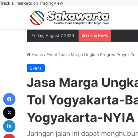
Track all markets on TradingView
Friday, August 7 2026
Breaking News
Home
/
Event
/
Jasa Marga Ungkap Progres Proyek Tol
Event
Jasa Marga Ungka
Facebook
Tol Yogyakarta-B
X
Yogyakarta-NYIA 
LinkedIn
Jaringan jalan ini dapat menghubun
Pinterest