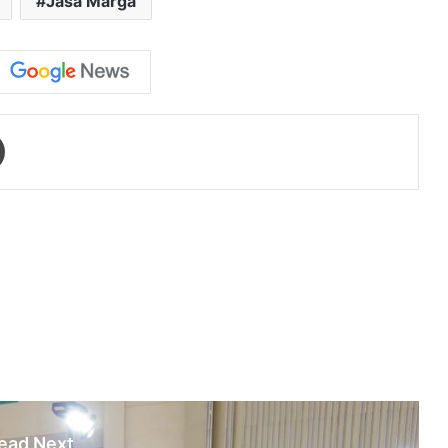
Jasa Marga
Print
ead Next