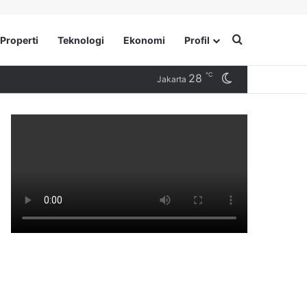
Search for
Properti
Teknologi
Ekonomi
Profil
℃
28
Switch skin
Jakarta