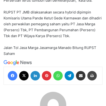
Perseroan terus tumbuh dan berkelanjutan,” kata dia.
RUPST PT JMB dilaksanakan secara hybrid dipimpin
Komisaris Utama Pande Ketut Gede Karmawan dan dihadiri
oleh perwakilan pemegang saham yaitu PT Jasa Marga
(Persero) Tbk, PT Pembangunan Perumahan (Persero)
Tbk dan PT Wijaya Karya (Persero) Tbk.
Jalan Tol
Jasa Marga
Jasamarga Manado Bitung
RUPST
Saham
Facebook
X
LinkedIn
Pinterest
WhatsApp
Telegram
Share via Email
Print