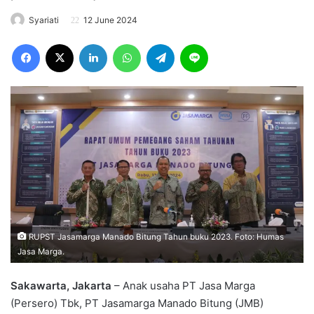
Syariati
12 June 2024
Facebook
X
LinkedIn
WhatsApp
Telegram
Line
RUPST Jasamarga Manado Bitung Tahun buku 2023. Foto: Humas
Jasa Marga.
Sakawarta, Jakarta
– Anak usaha PT Jasa Marga
(Persero) Tbk, PT Jasamarga Manado Bitung (JMB)