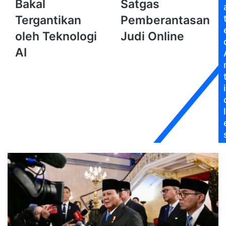
yang
Siapkan
Bakal
Satgas
Bakal
Satgas
Tergantikan
Pemberantasan
Tergantikan
Pemberantasan
oleh
Judi
oleh Teknologi
Judi Online
Teknologi
Online
AI
AI
i
l