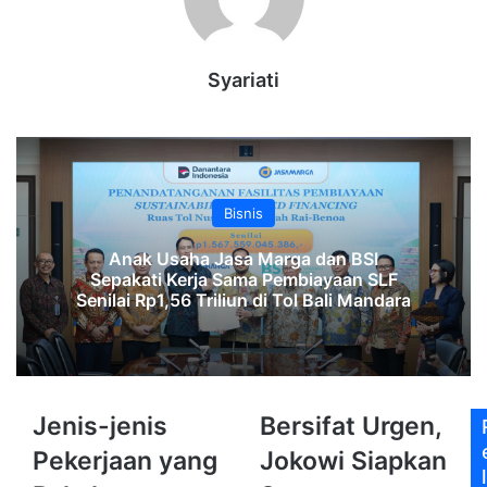
Syariati
Bisnis
Anak Usaha Jasa Marga dan BSI
Sepakati Kerja Sama Pembiayaan SLF
‎Senilai Rp1,56 Triliun di Tol Bali Mandara‎‎
Jenis-
Bersifat
Jenis-jenis
Bersifat Urgen,
jenis
Urgen,
Pekerjaan yang
Jokowi Siapkan
Pekerjaan
Jokowi
l