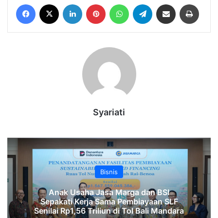
Facebook
X
LinkedIn
Pinterest
WhatsApp
Telegram
Share via Email
Print
Syariati
Bisnis
Anak Usaha Jasa Marga dan BSI
Sepakati Kerja Sama Pembiayaan SLF
‎Senilai Rp1,56 Triliun di Tol Bali Mandara‎‎