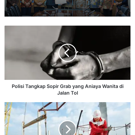
Polisi
Tangkap
Sopir
Grab
yang
Aniaya
Wanita
di
Jalan
Tol
Polisi Tangkap Sopir Grab yang Aniaya Wanita di
Jalan Tol
Emiten
Semen
Merah
Putih,
PT