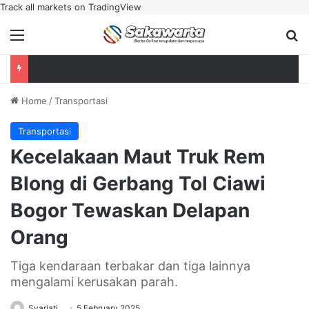
Track all markets on TradingView
Menu
Se
Home
/
Transportasi
Transportasi
Kecelakaan Maut Truk Rem
Blong di Gerbang Tol Ciawi
Bogor Tewaskan Delapan
Orang
Tiga kendaraan terbakar dan tiga lainnya
mengalami kerusakan parah.
Syariati
5 February 2025