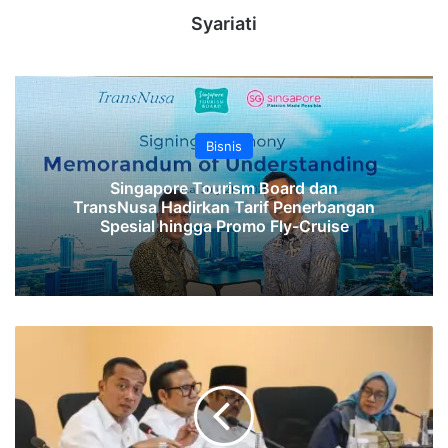
Syariati
Bisnis
Singapore Tourism Board dan
TransNusa Hadirkan Tarif Penerbangan
Spesial hingga Promo Fly-Cruise
BP
Danantara
Bakal
Meluncur
Kuartal
I