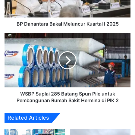
2025
BP Danantara Bakal Meluncur Kuartal I 2025
WSBP
Suplai
285
Batang
Spun
Pile
untuk
Pembangunan
Rumah
Sakit
WSBP Suplai 285 Batang Spun Pile untuk
Hermina
Pembangunan Rumah Sakit Hermina di PIK 2
di
PIK
Related Articles
2