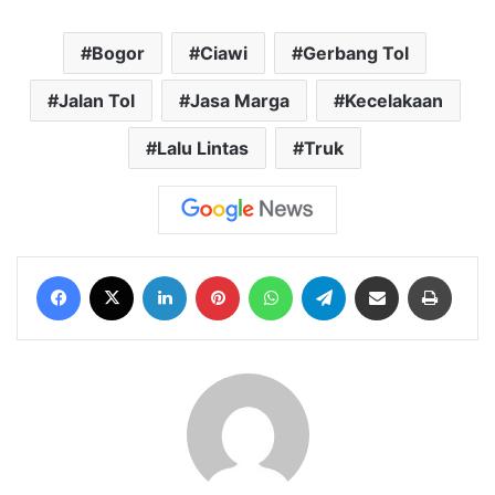
Bogor
Ciawi
Gerbang Tol
Jalan Tol
Jasa Marga
Kecelakaan
Lalu Lintas
Truk
Facebook
X
LinkedIn
Pinterest
WhatsApp
Telegram
Share via Email
Print