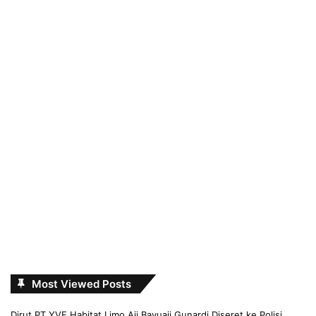
Most Viewed Posts
Dirut PT YVE Habitat Limo Aji Bayuaji Gunardi Diseret ke Polisi,