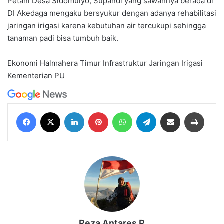
Petani Desa Sidomulyo, Supandi yang sawahnya berada di
DI Akedaga mengaku bersyukur dengan adanya rehabilitasi
jaringan irigasi karena kebutuhan air tercukupi sehingga
tanaman padi bisa tumbuh baik.
Ekonomi
Halmahera Timur
Infrastruktur
Jaringan Irigasi
Kementerian PU
Facebook
X
LinkedIn
Pinterest
WhatsApp
Telegram
Share via Email
Print
Reza Antares P