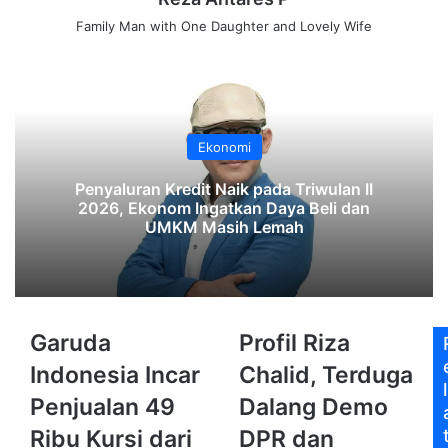
Family Man with One Daughter and Lovely Wife
Ekonomi
‎Penyaluran Kredit Naik pada Triwulan II
2026, Ekonom Ingatkan Daya Beli dan
UMKM Masih Lemah‎‎
Garuda
Profil
Garuda
Profil Riza
Indonesia
Riza
Indonesia Incar
Chalid, Terduga
Incar
Chalid,
l
Penjualan
Terduga
Penjualan 49
Dalang Demo
49
Dalang
Ribu Kursi dari
DPR dan
Ribu
Demo