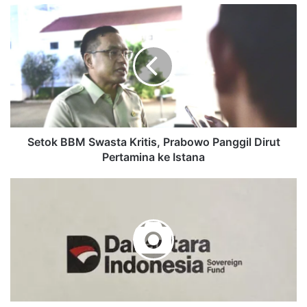
Setok
BBM
Swasta
Kritis,
Prabowo
Panggil
Dirut
Pertamina
ke
Istana
Setok BBM Swasta Kritis, Prabowo Panggil Dirut
Pertamina ke Istana
Perlukah
Kementerian
BUMN
Dilebur
ke
Danantara