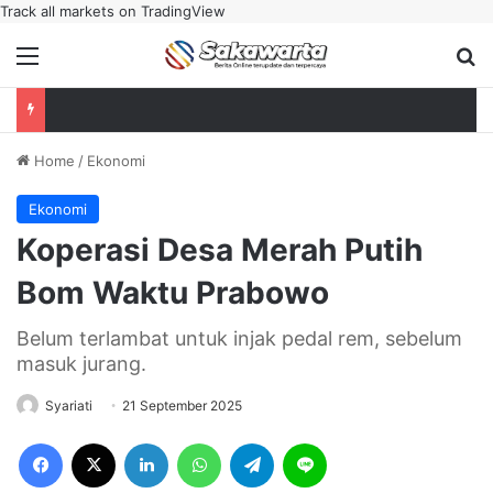
Track all markets on TradingView
Menu
Se
Home
/
Ekonomi
Ekonomi
Koperasi Desa Merah Putih
Bom Waktu Prabowo
Belum terlambat untuk injak pedal rem, sebelum
masuk jurang.
Syariati
21 September 2025
Facebook
X
LinkedIn
WhatsApp
Telegram
Line