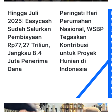
Hingga
Peringati
Hingga Juli
Peringati Hari
Juli
Hari
2025: Easycash
Perumahan
2025:
Perumahan
l
Easycash
Nasional,
Sudah Salurkan
Nasional, WSBP
Sudah
WSBP
Pembiayaan
Tegaskan
Salurkan
Tegaskan
Pembiayaan
Kontribusi
Rp77,27 Triliun,
Kontribusi
Rp77,27
untuk
Jangkau 8,4
untuk Proyek
Triliun,
Proyek
Jangkau
Hunian
Juta Penerima
Hunian di
8,4
di
Dana
Indonesia
Juta
Indonesia
i
Penerima
Dana
l