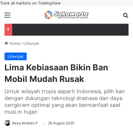
Track all markets on TradingView
Menu
Se
Home
/
Lifestyle
Lifestyle
Lima Kebiasaan Bikin Ban
Mobil Mudah Rusak
Untuk wilayah tropis seperti Indonesia, pilih ban
dengan dukungan teknologi drainase dan daya
cengkram optimal yang akan bermanfaat saat
musi.m hujan
Reza Antares P
26 August 2025