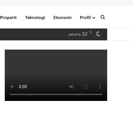
Search for
Properti
Teknologi
Ekonomi
Profil
℃
32
Switch skin
Jakarta