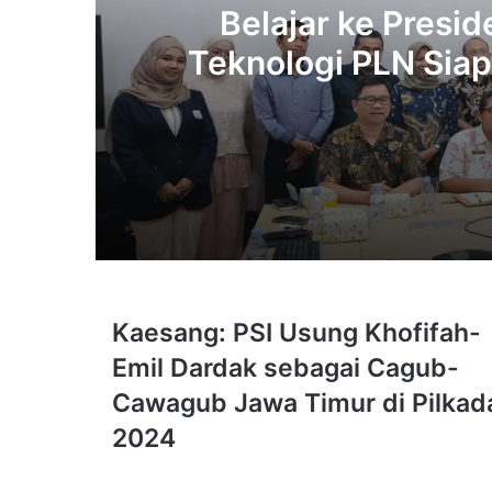
Belajar ke Preside
Teknologi PLN Sia
hingga R
3 weeks ago
6 July 2026
Kaesang:
Kaesang: PSI Usung Khofifah-
PSI
Emil Dardak sebagai Cagub-
Usung
Khofifah-
Cawagub Jawa Timur di Pilkad
Emil
29 April 2026
2024
Dardak
sebagai
Cagub-