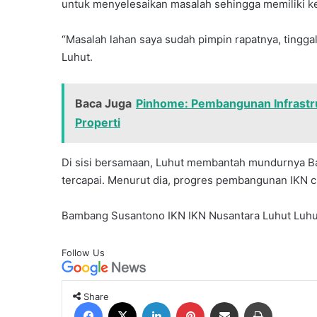
untuk menyelesaikan masalah sehingga memiliki k
“Masalah lahan saya sudah pimpin rapatnya, tinggal
Luhut.
Baca Juga
Pinhome: Pembangunan Infrastr
Properti
Di sisi bersamaan, Luhut membantah mundurnya B
tercapai. Menurut dia, progres pembangunan IKN 
Bambang Susantono
IKN
IKN Nusantara
Luhut
Luhu
Follow Us
Share
Facebook
X
LinkedIn
Pinterest
Share via Email
Print