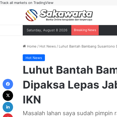
Track all markets on TradingView
Saturday, August 8 2026
Breaking News
Home
/
Hot News
/
Luhut Bantah Bambang Susantono Di
Hot News
Luhut Bantah Ba
Facebook
Dipaksa Lepas Jab
X
IKN
LinkedIn
Masalah lahan saya sudah pimpin ra
Pinterest