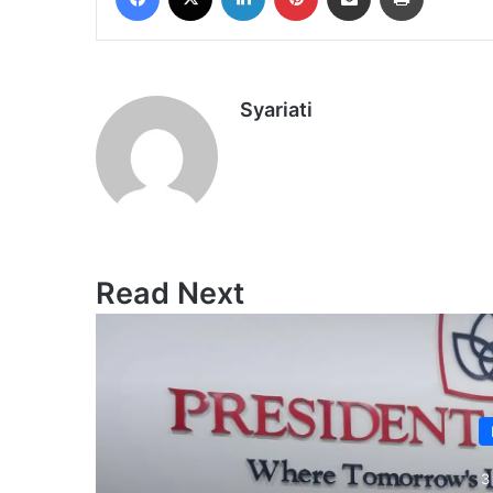
Syariati
Read Next
3