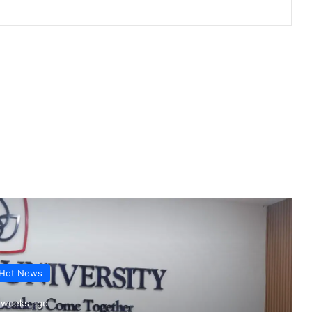
Hot News
 weeks ago