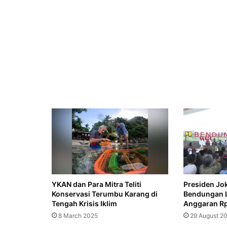
Cawagub
Jawa
27 April 2026
Timur
di
Pilkada
2024
16 April 2026
9 April 2026
YKAN dan Para Mitra Teliti
Presiden Jo
Konservasi Terumbu Karang di
Bendungan L
19 March 2026
Tengah Krisis Iklim
Anggaran Rp
Hari Raya Idulfitri 1 Syawal 1447 Hijr
8 March 2025
29 August 2