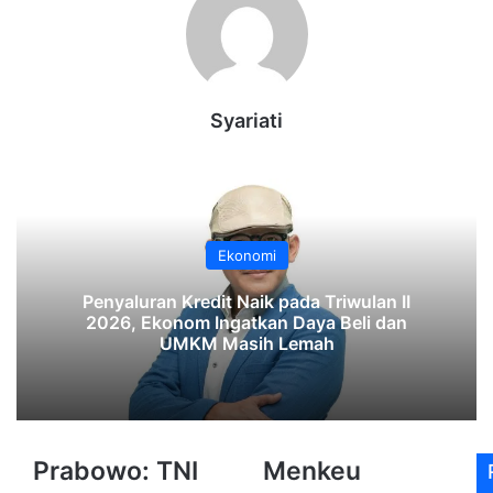
Syariati
Ekonomi
‎Penyaluran Kredit Naik pada Triwulan II
2026, Ekonom Ingatkan Daya Beli dan
UMKM Masih Lemah‎‎
Prabowo:
Menkeu
Prabowo: TNI
Menkeu
TNI
Purbaya