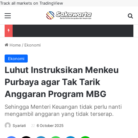
Track all markets on TradingView
Menu
Se
Home
/
Ekonomi
Ekonomi
Luhut Instruksikan Menkeu
Purbaya agar Tak Tarik
Anggaran Program MBG
Sehingga Menteri Keuangan tidak perlu nanti
mengambil anggaran yang tidak terserap.
Syariati
6 October 2025
Facebook
X
LinkedIn
WhatsApp
Telegram
Line