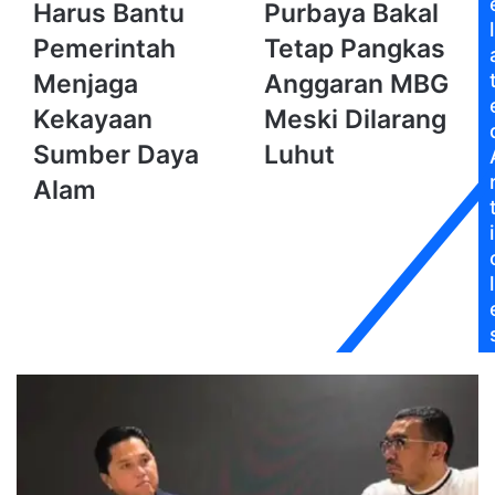
Harus Bantu
Purbaya Bakal
Harus
Bakal
l
Bantu
Tetap
Pemerintah
Tetap Pangkas
Pemerintah
Pangkas
Menjaga
Anggaran MBG
Menjaga
Anggaran
Kekayaan
MBG
Kekayaan
Meski Dilarang
Sumber
Meski
Sumber Daya
Luhut
Daya
Dilarang
Alam
Luhut
Alam
i
l