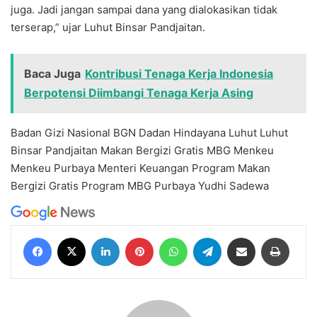
juga. Jadi jangan sampai dana yang dialokasikan tidak
terserap,” ujar Luhut Binsar Pandjaitan.
Baca Juga
Kontribusi Tenaga Kerja Indonesia
Berpotensi Diimbangi Tenaga Kerja Asing
Badan Gizi Nasional
BGN
Dadan Hindayana
Luhut
Luhut
Binsar Pandjaitan
Makan Bergizi Gratis
MBG
Menkeu
Menkeu Purbaya
Menteri Keuangan
Program Makan
Bergizi Gratis
Program MBG
Purbaya Yudhi Sadewa
Facebook
X
LinkedIn
Pinterest
WhatsApp
Telegram
Share via Email
Print