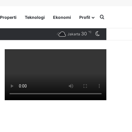
Search for
Properti
Teknologi
Ekonomi
Profil
℃
30
Switch skin
Jakarta