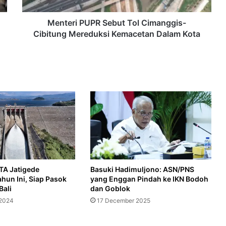
Dalam
Kota
Menteri PUPR Sebut Tol Cimanggis-
Cibitung Mereduksi Kemacetan Dalam Kota
Sidang 38 SHM Derek Prabu Maras, Saksi Ahli Tegaskan PPJB Bukan Peralihan Kepemilikan
‎Pemerintah Siap Rekrut 30.000 Manajer untuk Koperasi Desa Merah Putih, Zulhas: yang Lolos Jadi Pegawai BUMN‎‎
Kejar Target Perekaman KTP-el, Dukcapil DKI Tambah Jam Layanan Lewat Program Jumat Petang
TA Jatigede
Basuki Hadimuljono: ASN/PNS
hun Ini, Siap Pasok
yang Enggan Pindah ke IKN Bodoh
Bali
dan Goblok
 2024
17 December 2025
iyah Jatuh pada Sabtu, 21 Maret 2026