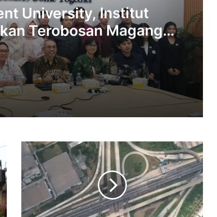
nt University, Institut
pkan Terobosan Magang
esume Builder
Belajar ke President University, Institut Teknologi PLN Siapkan Terobosan Magang hingga Resume Builder
Menteri
Sengketa Tanah di Mangga Dua Selatan, A. Christina Gugat PT Sarana Steel Atas Dugaan Penyerobotan Lahan
PUPR
Sebut
Tol
Cimanggis-
Cibitung
SMF dan KTI Foundation Gelar Pelatihan Membatik, Gandeng 40 Perempuan Disabilitas di Karawang
Mereduksi
Kemacetan