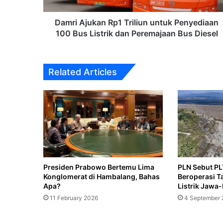
Listrik
dan
Damri Ajukan Rp1 Triliun untuk Penyediaan
27 April 2026
Peremajaan
100 Bus Listrik dan Peremajaan Bus Diesel
Bus
Diesel
Related Articles
16 April 2026
9 April 2026
‎Presiden Prabowo Bertemu Lima
PLN Sebut PL
Konglomerat di Hambalang, Bahas
Beroperasi Ta
Apa?‎‎
Listrik Jawa-
19 March 2026
11 February 2026
4 September
Hari Raya Idulfitri 1 Syawal 1447 Hijr