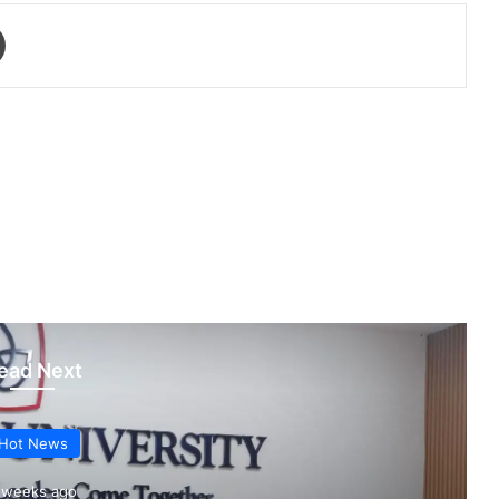
Print
ead Next
Hot News
 weeks ago