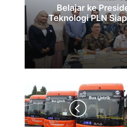
Belajar ke Preside
Teknologi PLN Sia
hingga R
3 weeks ago
6 July 2026
Damri
Ajukan
Rp1
Triliun
untuk
29 April 2026
Penyediaan
100
Bus