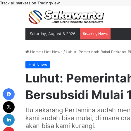
Track all markets on TradingView
Saturday, August 8 2026
Breaking News
Home
/
Hot News
/
Luhut: Pemerintah Bakal Perketat B
Hot News
Luhut: Pemerinta
Facebook
Bersubsidi Mulai 
X
Itu sekarang Pertamina sudah meny
LinkedIn
kami sudah bisa mulai, di mana ora
akan bisa kami kurangi.
Pinterest