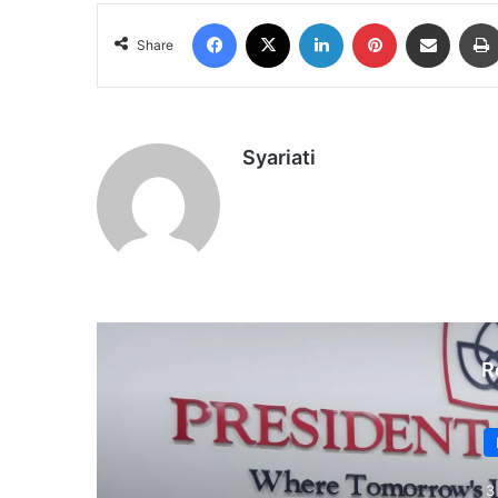
Facebook
X
LinkedIn
Pinterest
Share via Email
Share
Syariati
R
3