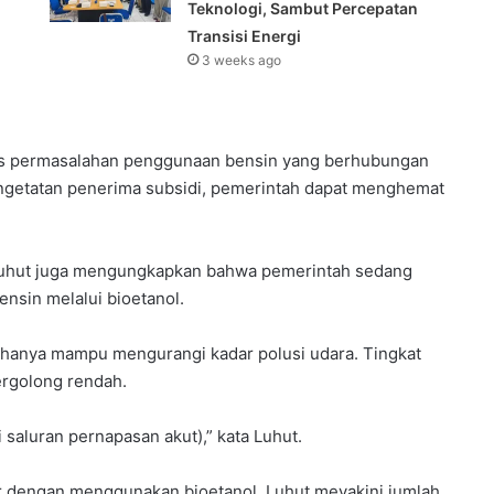
Teknologi, Sambut Percepatan
Transisi Energi
3 weeks ago
as permasalahan penggunaan bensin yang berhubungan
engetatan penerima subsidi, pemerintah dapat menghemat
Luhut juga mengungkapkan bahwa pemerintah sedang
nsin melalui bioetanol.
 hanya mampu mengurangi kadar polusi udara. Tingkat
tergolong rendah.
 saluran pernapasan akut),” kata Luhut.
ur dengan menggunakan bioetanol, Luhut meyakini jumlah