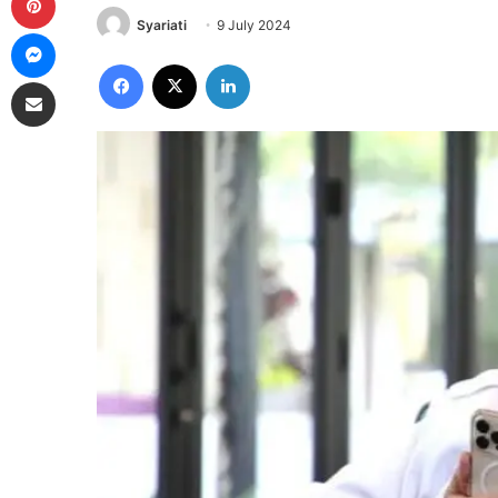
Syariati
9 July 2024
Messenger
Facebook
X
LinkedIn
Share via Email