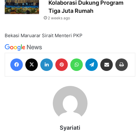
Kolaborasi Dukung Program
Tiga Juta Rumah‎‎
2 weeks ago
Bekasi
Maruarar Sirait
Menteri PKP
Facebook
X
LinkedIn
Pinterest
WhatsApp
Telegram
Share via Email
Print
Syariati