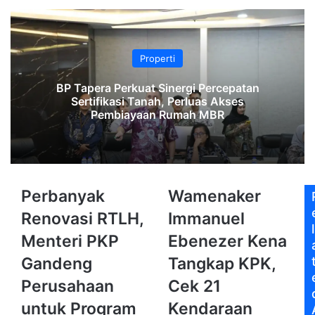
Properti
BP Tapera Perkuat Sinergi Percepatan
Sertifikasi Tanah, Perluas Akses
Pembiayaan Rumah MBR
Perbanyak
Wamenaker
Perbanyak
Wamenaker
Renovasi
Immanuel
Renovasi RTLH,
Immanuel
RTLH,
Ebenezer
l
Menteri
Kena
Menteri PKP
Ebenezer Kena
PKP
Tangkap
Gandeng
Tangkap KPK,
Gandeng
KPK,
Perusahaan
Cek
Perusahaan
Cek 21
untuk
21
untuk Program
Kendaraan
Program
Kendaraan