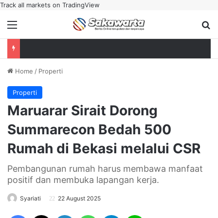
Track all markets on TradingView
Menu
Se
Home
/
Properti
Properti
Maruarar Sirait Dorong
Summarecon Bedah 500
Rumah di Bekasi melalui CSR‎
Pembangunan rumah harus membawa manfaat
positif dan membuka lapangan kerja.
Syariati
22 August 2025
Facebook
X
LinkedIn
WhatsApp
Telegram
Line