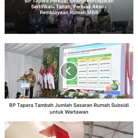
BP Tapera Perkuat Sinergi Percepatan
Sertifikasi Tanah, Perluas Akses
Pembiayaan Rumah MBR
BP
Tapera
Tambah
Jumlah
Sasaran
Rumah
Subsidi
untuk
Wartawan
BP Tapera Tambah Jumlah Sasaran Rumah Subsidi
untuk Wartawan
KENCANA
Baja
Ringan