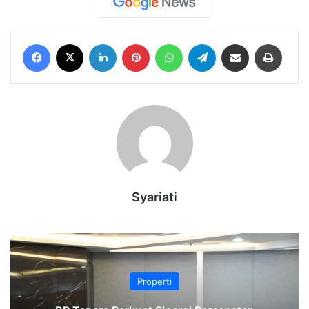
Facebook
X
LinkedIn
Pinterest
WhatsApp
Telegram
Share via Email
Print
Syariati
Properti