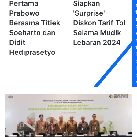
Hari
'Surprise'
Pertama
Siapkan
Pertama
Diskon
Prabowo
'Surprise'
Prabowo
Tarif
Bersama
Tol
Bersama Titiek
Diskon Tarif Tol
Titiek
Selama
Soeharto dan
Selama Mudik
Soeharto
Mudik
dan
Lebaran
Didit
Lebaran 2024
Didit
2024
Hediprasetyo
Hediprasetyo
i
l