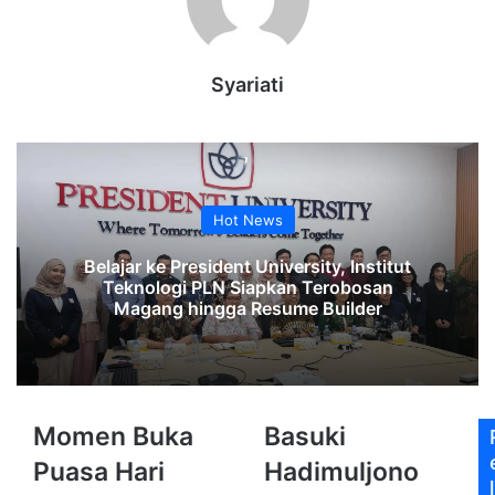
Syariati
Hot News
Belajar ke President University, Institut
Teknologi PLN Siapkan Terobosan
Magang hingga Resume Builder
Momen
Basuki
Momen Buka
Basuki
Buka
Hadimuljono
Puasa Hari
Hadimuljono
Puasa
Siapkan
l