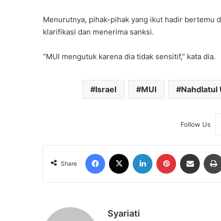
Menurutnya, pihak-pihak yang ikut hadir bertemu 
klarifikasi dan menerima sanksi.
“MUI mengutuk karena dia tidak sensitif,” kata dia.
Israel
MUI
Nahdlatul
Follow Us
Facebook
X
LinkedIn
Pinterest
Share via Email
Share
Syariati