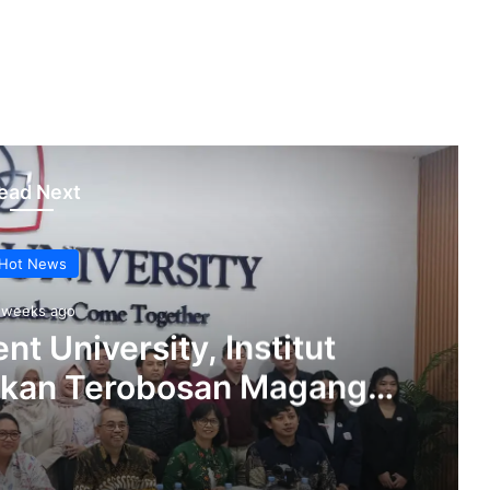
ead Next
Hot News
 weeks ago
nt University, Institut
pkan Terobosan Magang
esume Builder