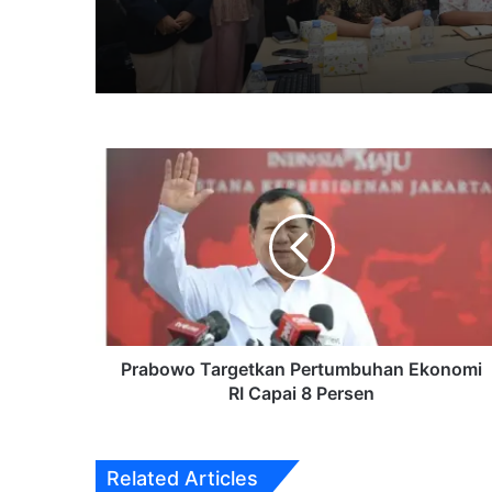
3 weeks ago
6 July 2026
Prabowo
Targetkan
Pertumbuhan
Ekonomi
RI
29 April 2026
Capai
8
Persen
Prabowo Targetkan Pertumbuhan Ekonomi
27 April 2026
RI Capai 8 Persen
Related Articles