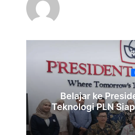
R
3
Belajar ke Preside
Teknologi PLN Sia
hingga R