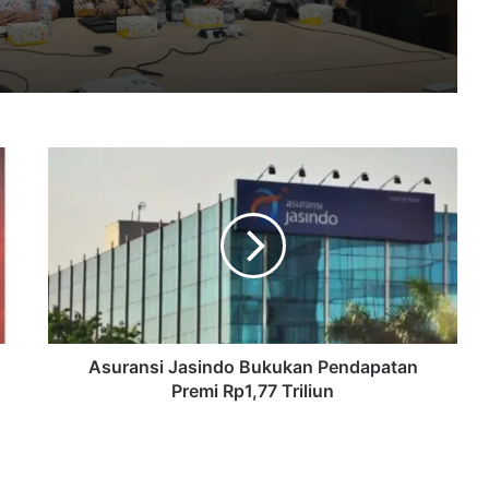
Belajar ke President University, Institut Teknologi PLN Siapkan Terobosan Magang hingga Resume Builder
Asuransi
Sengketa Tanah di Mangga Dua Selatan, A. Christina Gugat PT Sarana Steel Atas Dugaan Penyerobotan Lahan
Jasindo
Bukukan
Pendapatan
Premi
Rp1,77
SMF dan KTI Foundation Gelar Pelatihan Membatik, Gandeng 40 Perempuan Disabilitas di Karawang
Triliun
Asuransi Jasindo Bukukan Pendapatan
Premi Rp1,77 Triliun
Sidang 38 SHM Derek Prabu Maras, Saksi Ahli Tegaskan PPJB Bukan Peralihan Kepemilikan