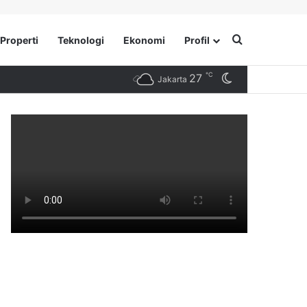
Search for
Properti
Teknologi
Ekonomi
Profil
℃
27
Switch skin
Jakarta