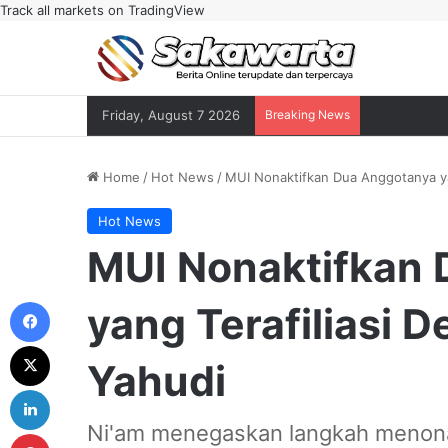
Track all markets on TradingView
Friday, August 7 2026
Breaking News
Home
/
Hot News
/
MUI Nonaktifkan Dua Anggotanya ya
Hot News
MUI Nonaktifkan
Facebook
yang Terafiliasi 
X
Yahudi
LinkedIn
Ni'am menegaskan langkah menona
Pinterest