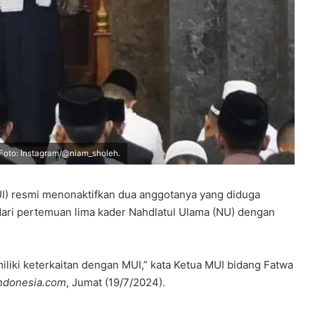
oto: Instagram/@niam_sholeh.
UI) resmi menonaktifkan dua anggotanya yang diduga
s dari pertemuan lima kader Nahdlatul Ulama (NU) dengan
liki keterkaitan dengan MUI,” kata Ketua MUI bidang Fatwa
ndonesia.com
, Jumat (19/7/2024).