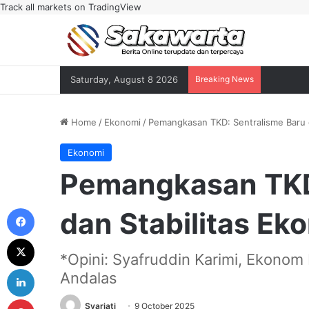
Track all markets on TradingView
Saturday, August 8 2026
Breaking News
Home
/
Ekonomi
/
Pemangkasan TKD: Sentralisme Baru d
Ekonomi
Pemangkasan TKD
Facebook
dan Stabilitas Ek
X
*Opini: Syafruddin Karimi, Ekono
LinkedIn
Andalas
Pinterest
Syariati
9 October 2025