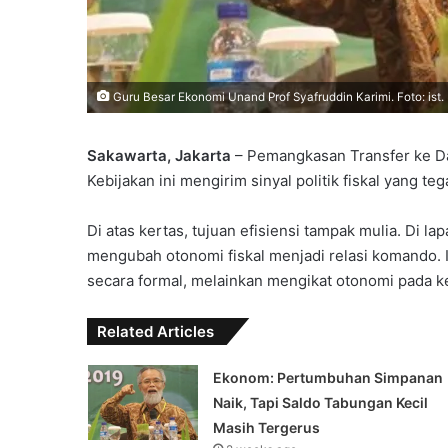
Guru Besar Ekonomi Unand Prof Syafruddin Karimi. Foto: ist.
Sakawarta, Jakarta
– Pemangkasan Transfer ke Da
Kebijakan ini mengirim sinyal politik fiskal yang t
Di atas kertas, tujuan efisiensi tampak mulia. Di
mengubah otonomi fiskal menjadi relasi komando. I
secara formal, melainkan mengikat otonomi pada k
Related Articles
Ekonom: Pertumbuhan Simpanan
Naik, Tapi Saldo Tabungan Kecil
Masih Tergerus