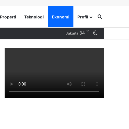
Search for
Properti
Teknologi
Ekonomi
Profil
℃
34
Switch skin
Jakarta