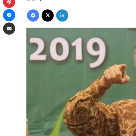
Messenger
Facebook
X
LinkedIn
Share via Email