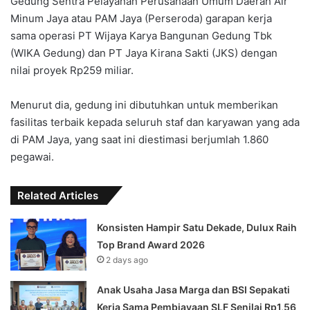
Gedung Sentra Pelayanan Perusahaan Umum Daerah Air
Minum Jaya atau PAM Jaya (Perseroda) garapan kerja
sama operasi PT Wijaya Karya Bangunan Gedung Tbk
(WIKA Gedung) dan PT Jaya Kirana Sakti (JKS) dengan
nilai proyek Rp259 miliar.
Menurut dia, gedung ini dibutuhkan untuk memberikan
fasilitas terbaik kepada seluruh staf dan karyawan yang ada
di PAM Jaya, yang saat ini diestimasi berjumlah 1.860
pegawai.
Related Articles
Konsisten Hampir Satu Dekade, Dulux Raih
Top Brand Award 2026
2 days ago
Anak Usaha Jasa Marga dan BSI Sepakati
Kerja Sama Pembiayaan SLF ‎Senilai Rp1,56