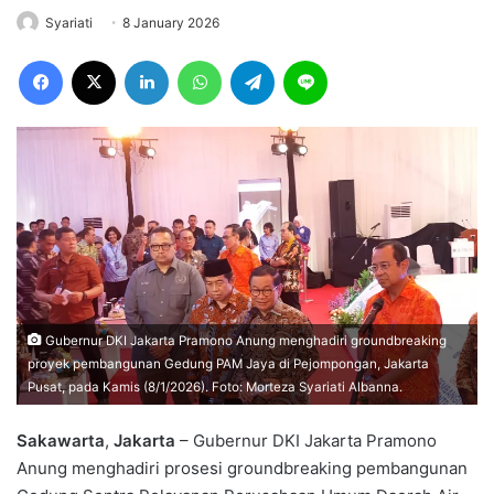
Syariati
8 January 2026
Facebook
X
LinkedIn
WhatsApp
Telegram
Line
Gubernur DKI Jakarta Pramono Anung menghadiri groundbreaking
proyek pembangunan Gedung PAM Jaya di Pejompongan, Jakarta
Pusat, pada Kamis (8/1/2026). Foto: Morteza Syariati Albanna.
Sakawarta
,
Jakarta
– Gubernur DKI Jakarta Pramono
Anung menghadiri prosesi groundbreaking pembangunan