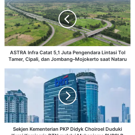
Infra
Catat
5,1
Juta
Pengendara
Lintasi
Tol
Tamer,
Cipali,
ASTRA Infra Catat 5,1 Juta Pengendara Lintasi Tol
dan
Tamer, Cipali, dan Jombang–Mojokerto saat Nataru
Jombang–
Mojokerto
‎Sekjen
saat
Kementerian
Nataru
PKP
Didyk
Choiroel
Duduki
Kursi
Komisaris
BTN
melalui
‎Sekjen Kementerian PKP Didyk Choiroel Duduki
Mekanisme