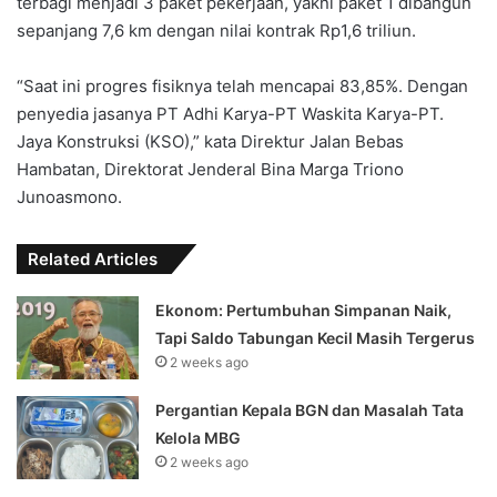
terbagi menjadi 3 paket pekerjaan, yakni paket 1 dibangun
sepanjang 7,6 km dengan nilai kontrak Rp1,6 triliun.
“Saat ini progres fisiknya telah mencapai 83,85%. Dengan
penyedia jasanya PT Adhi Karya-PT Waskita Karya-PT.
Jaya Konstruksi (KSO),” kata Direktur Jalan Bebas
Hambatan, Direktorat Jenderal Bina Marga Triono
Junoasmono.
Related Articles
Ekonom: Pertumbuhan Simpanan Naik,
Tapi Saldo Tabungan Kecil Masih Tergerus
2 weeks ago
Pergantian Kepala BGN dan Masalah Tata
Kelola MBG
2 weeks ago