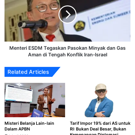
Tegaskan
Pasokan
Minyak
dan
Gas
Aman
di
Tengah
Menteri ESDM Tegaskan Pasokan Minyak dan Gas
Konflik
Aman di Tengah Konflik Iran-Israel
Iran-
Israel
Related Articles
Misteri Belanja Lain-lain
Tarif Impor 19% dari AS untuk
Dalam APBN
RI: Bukan Deal Besar, Bukan
Kemenangan Diplomasi