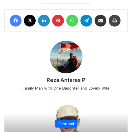
Facebook
X
LinkedIn
Pinterest
WhatsApp
Telegram
Share via Email
Print
Reza Antares P
Family Man with One Daughter and Lovely Wife
Ekonomi