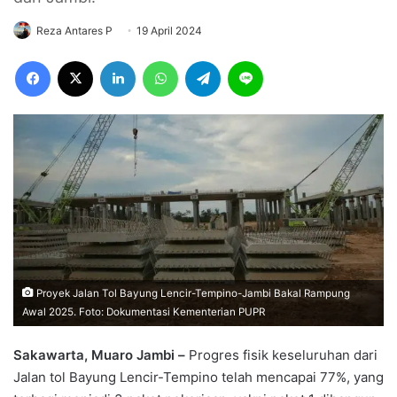
Reza Antares P
19 April 2024
Facebook
X
LinkedIn
WhatsApp
Telegram
Line
Proyek Jalan Tol Bayung Lencir-Tempino-Jambi Bakal Rampung
Awal 2025. Foto: Dokumentasi Kementerian PUPR
Sakawarta, Muaro Jambi –
Progres fisik keseluruhan dari
Jalan tol Bayung Lencir-Tempino telah mencapai 77%, yang