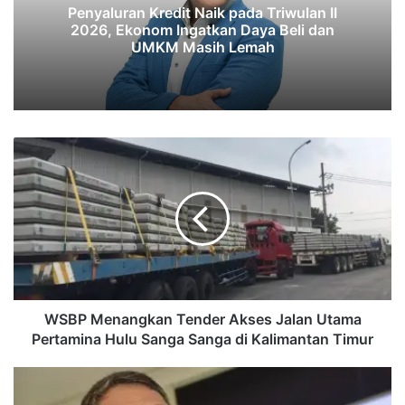
‎Penyaluran Kredit Naik pada Triwulan II
2026, Ekonom Ingatkan Daya Beli dan
UMKM Masih Lemah‎‎
WSBP
Menangkan
Tender
Akses
Jalan
Utama
Pertamina
Hulu
Sanga
Sanga
WSBP Menangkan Tender Akses Jalan Utama
di
Pertamina Hulu Sanga Sanga di Kalimantan Timur
Kalimantan
Timur
Menteri
ESDM