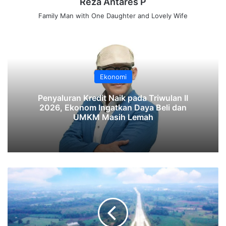
Reza Antares P
Family Man with One Daughter and Lovely Wife
Ekonomi
‎Penyaluran Kredit Naik pada Triwulan II
2026, Ekonom Ingatkan Daya Beli dan
UMKM Masih Lemah‎‎
Dukungan
WSBP
Perkuat
Konektivitas
di
JTTS