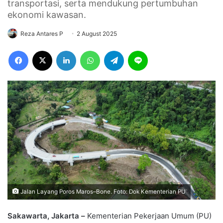
transportasi, serta mendukung pertumbuhan
ekonomi kawasan.
Reza Antares P
2 August 2025
Facebook
X
LinkedIn
WhatsApp
Telegram
Line
Jalan Layang Poros Maros–Bone. Foto: Dok Kementerian PU
Sakawarta, Jakarta –
Kementerian Pekerjaan Umum (PU)