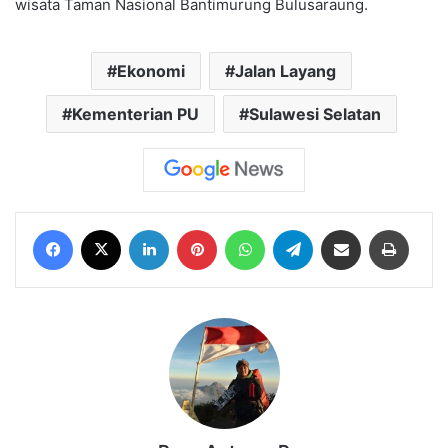
wisata Taman Nasional Bantimurung Bulusaraung.
Ekonomi
Jalan Layang
Kementerian PU
Sulawesi Selatan
Facebook
X
LinkedIn
Pinterest
WhatsApp
Telegram
Share via Email
Print