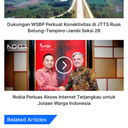
Ruas
Betung–
Tempino–
Jambi
Dukungan WSBP Perkuat Konektivitas di JTTS Ruas
Seksi
Betung–Tempino–Jambi Seksi 2B
2B
Nokia
Perluas
Akses
Internet
Terjangkau
untuk
Jutaan
Warga
Indonesia
Nokia Perluas Akses Internet Terjangkau untuk
Jutaan Warga Indonesia
Related Articles