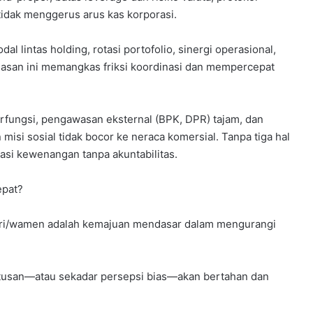
tidak menggerus arus kas korporasi.
 lintas holding, rotasi portofolio, sinergi operasional,
elasan ini memangkas friksi koordinasi dan mempercepat
berfungsi, pengawasan eksternal (BPK, DPR) tajam, dan
misi sosial tidak bocor ke neraca komersial. Tanpa tiga hal
trasi kewenangan tanpa akuntabilitas.
epat?
eri/wamen adalah kemajuan mendasar dalam mengurangi
putusan—atau sekadar persepsi bias—akan bertahan dan