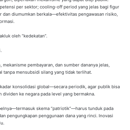
ensi per sektor; cooling-off period yang jelas bagi figur
kur dan diumumkan berkala—efektivitas pengawasan risiko,
ormasi.
akluk oleh “kedekatan”.
.
an, mekanisme pembayaran, dan sumber dananya jelas,
tanpa mensubsidi silang yang tidak terlihat.
adar konsolidasi global—secara periodik, agar publik bisa
an dividen ke negara pada level yang bermakna.
labelnya—termasuk skema “patriotik”—harus tunduk pada
a, dan pengungkapan penggunaan dana yang rinci. Inovasi
lu.