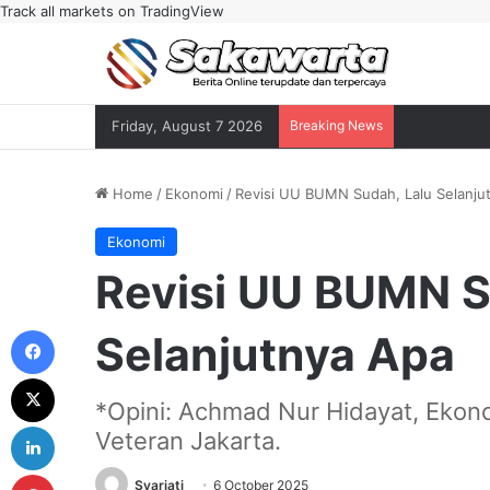
Track all markets on TradingView
Friday, August 7 2026
Breaking News
Home
/
Ekonomi
/
Revisi UU BUMN Sudah, Lalu Selanju
Ekonomi
Revisi UU BUMN S
Facebook
Selanjutnya Apa
X
*Opini: Achmad Nur Hidayat, Ekon
LinkedIn
Veteran Jakarta.
Pinterest
Syariati
6 October 2025