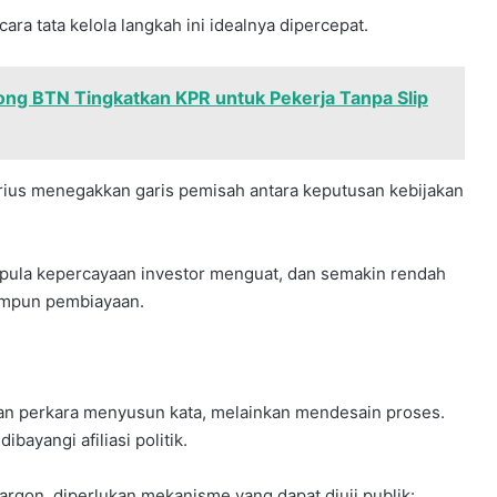
ara tata kelola langkah ini idealnya dipercepat.
ong BTN Tingkatkan KPR untuk Pekerja Tanpa Slip
serius menegakkan garis pemisah antara keputusan kebijakan
t pula kepercayaan investor menguat, dan semakin rendah
impun pembiayaan.
kan perkara menyusun kata, melainkan mendesain proses.
ayangi afiliasi politik.
jargon, diperlukan mekanisme yang dapat diuji publik: