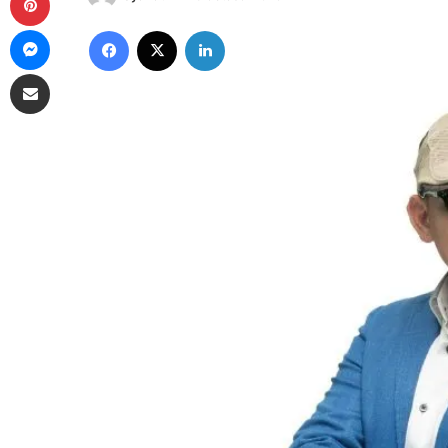
Messenger
Facebook
X
LinkedIn
Share via Email