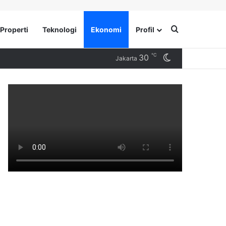
Search for
Properti
Teknologi
Ekonomi
Profil
℃
30
Switch skin
Jakarta