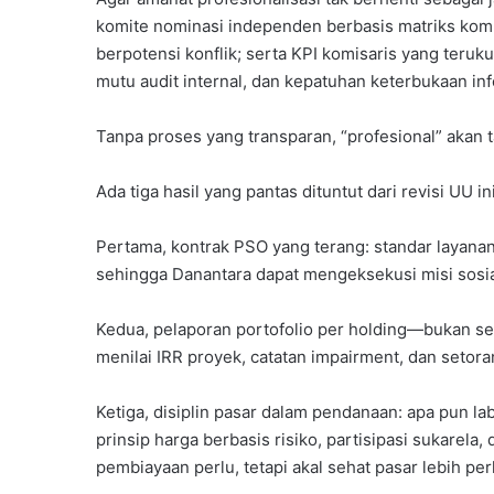
komite nominasi independen berbasis matriks kompet
berpotensi konflik; serta KPI komisaris yang teru
mutu audit internal, dan kepatuhan keterbukaan inf
Tanpa proses yang transparan, “profesional” akan t
Ada tiga hasil yang pantas dituntut dari revisi UU ini
Pertama, kontrak PSO yang terang: standar layan
sehingga Danantara dapat mengeksekusi misi sosial 
Kedua, pelaporan portofolio per holding—bukan sek
menilai IRR proyek, catatan impairment, dan setor
Ketiga, disiplin pasar dalam pendanaan: apa pun 
prinsip harga berbasis risiko, partisipasi sukarel
pembiayaan perlu, tetapi akal sehat pasar lebih per